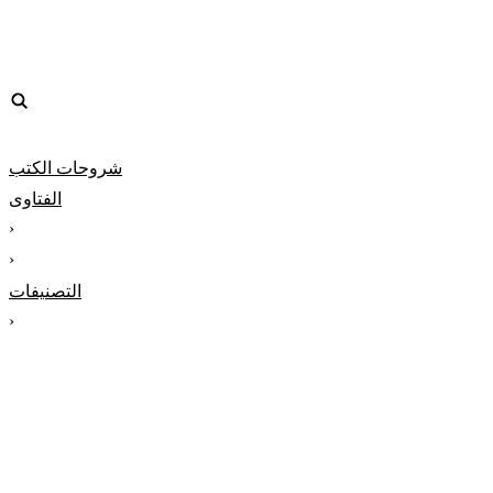
شروحات الكتب
الفتاوى
‹
‹
التصنيفات
‹