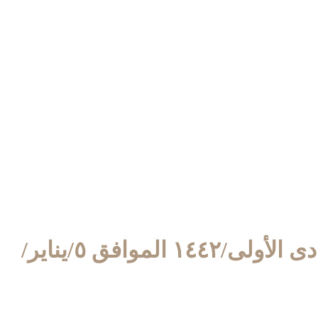
٢١/جمادى الأولى/١٤٤٢ الموافق ٥/يناير/