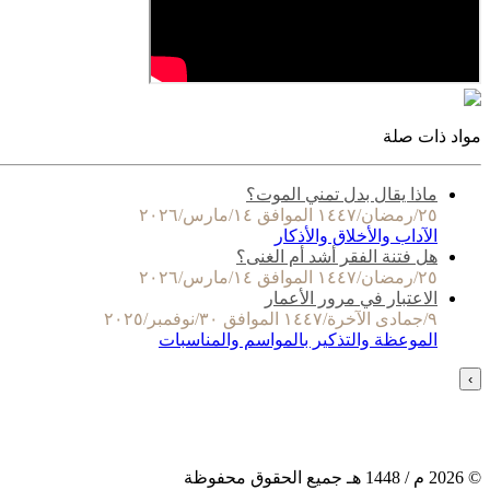
مواد ذات صلة
ماذا يقال بدل تمني الموت؟
٢٥/رمضان/١٤٤٧ الموافق ١٤/مارس/٢٠٢٦
الآداب والأخلاق والأذكار
هل فتنة الفقر أشد أم الغنى؟
٢٥/رمضان/١٤٤٧ الموافق ١٤/مارس/٢٠٢٦
الاعتبار في مرور الأعمار
٩/جمادى الآخرة/١٤٤٧ الموافق ٣٠/نوفمبر/٢٠٢٥
الموعظة والتذكير بالمواسم والمناسبات
›
©
2026
م /
1448
هـ جميع الحقوق محفوظة