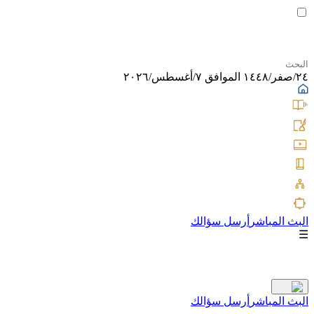
٢٤/صفر/١٤٤٨ الموافق ٧/أغسطس/٢٠٢٦
البث المباشر
أرسل سؤالك
☰
البث المباشر
أرسل سؤالك