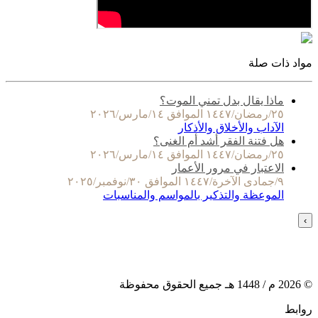
مواد ذات صلة
ماذا يقال بدل تمني الموت؟
٢٥/رمضان/١٤٤٧ الموافق ١٤/مارس/٢٠٢٦
الآداب والأخلاق والأذكار
هل فتنة الفقر أشد أم الغنى؟
٢٥/رمضان/١٤٤٧ الموافق ١٤/مارس/٢٠٢٦
الاعتبار في مرور الأعمار
٩/جمادى الآخرة/١٤٤٧ الموافق ٣٠/نوفمبر/٢٠٢٥
الموعظة والتذكير بالمواسم والمناسبات
›
©
2026
م /
1448
هـ جميع الحقوق محفوظة
روابط