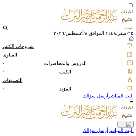
٢٥/صفر/١٤٤٨ الموافق ٨/أغسطس/٢٠٢٦
شروحات الكتب
الفتاوى
‹
الدروس والمحاضرات
‹
الكتب
التصنيفات
‹
المزيد
البث المباشر
أرسل سؤالك
☰
البث المباشر
أرسل سؤالك