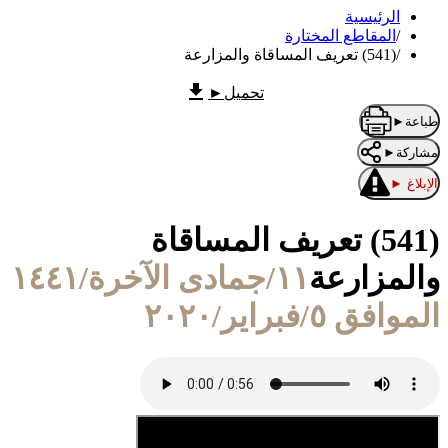
الرئيسية
/
المقاطع المختارة
/
(541) تعريف المساقاة والمزارعة
تحميل
►
طباعة
►
مشاركة
►
الإبلاغ
►
(541) تعريف المساقاة
والمزارعة
١١/جمادى الآخرة/١٤٤١
الموافق ٥/فبراير/٢٠٢٠