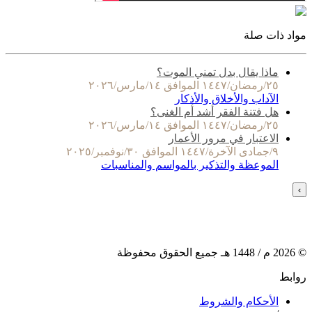
مواد ذات صلة
ماذا يقال بدل تمني الموت؟
٢٥/رمضان/١٤٤٧ الموافق ١٤/مارس/٢٠٢٦
الآداب والأخلاق والأذكار
هل فتنة الفقر أشد أم الغنى؟
٢٥/رمضان/١٤٤٧ الموافق ١٤/مارس/٢٠٢٦
الاعتبار في مرور الأعمار
٩/جمادى الآخرة/١٤٤٧ الموافق ٣٠/نوفمبر/٢٠٢٥
الموعظة والتذكير بالمواسم والمناسبات
›
©
2026
م /
1448
هـ جميع الحقوق محفوظة
روابط
الأحكام والشروط