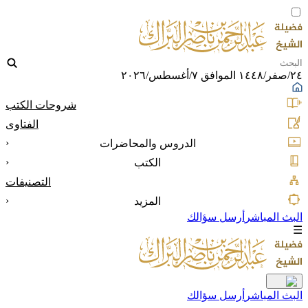
٢٤/صفر/١٤٤٨ الموافق ٧/أغسطس/٢٠٢٦
شروحات الكتب
الفتاوى
‹
الدروس والمحاضرات
‹
الكتب
التصنيفات
‹
المزيد
البث المباشر
أرسل سؤالك
☰
البث المباشر
أرسل سؤالك