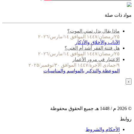
مواد ذات صلة
ماذا يقال بدل تمني الموت؟
٢٥/رمضان/١٤٤٧ الموافق ١٤/مارس/٢٠٢٦
الآداب والأخلاق والأذكار
هل فتنة الفقر أشد أم الغنى؟
٢٥/رمضان/١٤٤٧ الموافق ١٤/مارس/٢٠٢٦
الاعتبار في مرور الأعمار
٩/جمادى الآخرة/١٤٤٧ الموافق ٣٠/نوفمبر/٢٠٢٥
الموعظة والتذكير بالمواسم والمناسبات
›
©
2026
م /
1448
هـ جميع الحقوق محفوظة
روابط
الأحكام والشروط