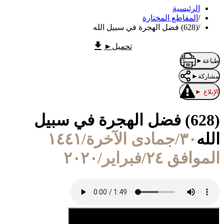
الرئيسية
/
المقاطع المختارة
/
(628) فضل الهجرة في سبيل الله
تحميل
►
طباعة
►
مشاركة
►
الإبلاغ
►
(628) فضل الهجرة في سبيل
الله
٣٠/جمادى الآخرة/١٤٤١
الموافق ٢٤/فبراير/٢٠٢٠