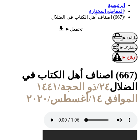
الرئيسية
/
المقاطع المختارة
/
(667) اصناف أهل الكتاب في الضلال
تحميل
►
طباعة
►
مشاركة
►
الإبلاغ
►
(667) اصناف أهل الكتاب في
الضلال
٢٤/ذو الحجة/١٤٤١
الموافق ١٤/أغسطس/٢٠٢٠