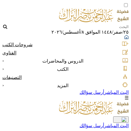
٢٥/صفر/١٤٤٨ الموافق ٨/أغسطس/٢٠٢٦
شروحات الكتب
الفتاوى
‹
الدروس والمحاضرات
‹
الكتب
التصنيفات
‹
المزيد
البث المباشر
أرسل سؤالك
☰
البث المباشر
أرسل سؤالك