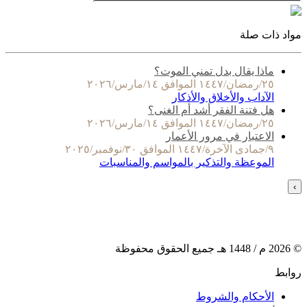
مواد ذات صلة
ماذا يقال بدل تمني الموت؟
٢٥/رمضان/١٤٤٧ الموافق ١٤/مارس/٢٠٢٦
الآداب والأخلاق والأذكار
هل فتنة الفقر أشد أم الغنى؟
٢٥/رمضان/١٤٤٧ الموافق ١٤/مارس/٢٠٢٦
الاعتبار في مرور الأعمار
٩/جمادى الآخرة/١٤٤٧ الموافق ٣٠/نوفمبر/٢٠٢٥
الموعظة والتذكير بالمواسم والمناسبات
›
©
2026
م /
1448
هـ جميع الحقوق محفوظة
روابط
الأحكام والشروط