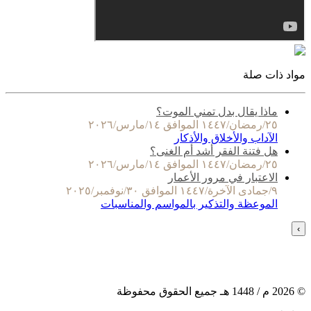
مواد ذات صلة
ماذا يقال بدل تمني الموت؟
٢٥/رمضان/١٤٤٧ الموافق ١٤/مارس/٢٠٢٦
الآداب والأخلاق والأذكار
هل فتنة الفقر أشد أم الغنى؟
٢٥/رمضان/١٤٤٧ الموافق ١٤/مارس/٢٠٢٦
الاعتبار في مرور الأعمار
٩/جمادى الآخرة/١٤٤٧ الموافق ٣٠/نوفمبر/٢٠٢٥
الموعظة والتذكير بالمواسم والمناسبات
›
©
2026
م /
1448
هـ جميع الحقوق محفوظة