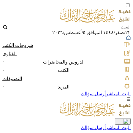
٢٢/صفر/١٤٤٨ الموافق ٥/أغسطس/٢٠٢٦
شروحات الكتب
الفتاوى
‹
الدروس والمحاضرات
‹
الكتب
التصنيفات
‹
المزيد
البث المباشر
أرسل سؤالك
☰
البث المباشر
أرسل سؤالك