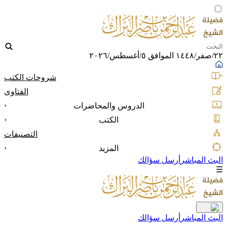
٢٢/صفر/١٤٤٨ الموافق ٥/أغسطس/٢٠٢٦
شروحات الكتب
الفتاوى
‹
الدروس والمحاضرات
‹
الكتب
التصنيفات
‹
المزيد
البث المباشر
أرسل سؤالك
☰
البث المباشر
أرسل سؤالك