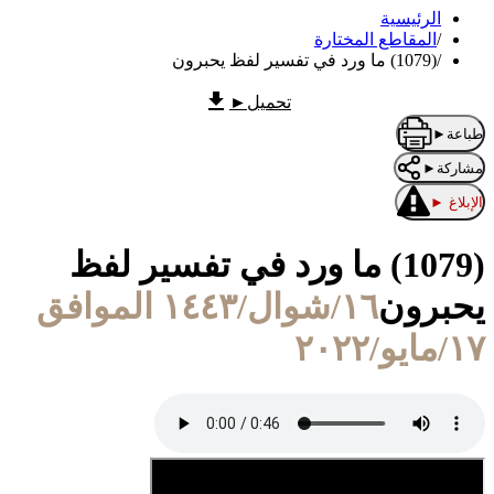
الرئيسية
/
المقاطع المختارة
/
(1079) ما ورد في تفسير لفظ يحبرون
تحميل
►
طباعة
►
مشاركة
►
الإبلاغ
►
(1079) ما ورد في تفسير لفظ
يحبرون
١٦/شوال/١٤٤٣ الموافق
١٧/مايو/٢٠٢٢