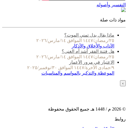
التفسير وأصوله
مواد ذات صلة
ماذا يقال بدل تمني الموت؟
٢٥/رمضان/١٤٤٧ الموافق ١٤/مارس/٢٠٢٦
الآداب والأخلاق والأذكار
هل فتنة الفقر أشد أم الغنى؟
٢٥/رمضان/١٤٤٧ الموافق ١٤/مارس/٢٠٢٦
الاعتبار في مرور الأعمار
٩/جمادى الآخرة/١٤٤٧ الموافق ٣٠/نوفمبر/٢٠٢٥
الموعظة والتذكير بالمواسم والمناسبات
›
©
2026
م /
1448
هـ جميع الحقوق محفوظة
روابط