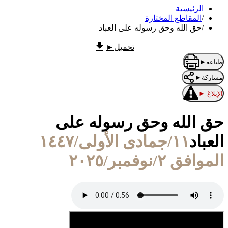
الرئيسية
/
المقاطع المختارة
/
حق الله وحق رسوله على العباد
تحميل
►
طباعة
►
مشاركة
►
الإبلاغ
►
حق الله وحق رسوله على
العباد
١١/جمادى الأولى/١٤٤٧
الموافق ٢/نوفمبر/٢٠٢٥