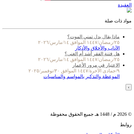
العقيدة
مواد ذات صلة
ماذا يقال بدل تمني الموت؟
٢٥/رمضان/١٤٤٧ الموافق ١٤/مارس/٢٠٢٦
الآداب والأخلاق والأذكار
هل فتنة الفقر أشد أم الغنى؟
٢٥/رمضان/١٤٤٧ الموافق ١٤/مارس/٢٠٢٦
الاعتبار في مرور الأعمار
٩/جمادى الآخرة/١٤٤٧ الموافق ٣٠/نوفمبر/٢٠٢٥
الموعظة والتذكير بالمواسم والمناسبات
›
©
2026
م /
1448
هـ جميع الحقوق محفوظة
روابط