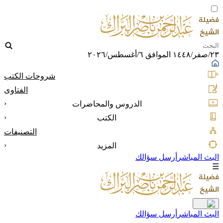
٢٣/صفر/١٤٤٨ الموافق ٦/أغسطس/٢٠٢٦
شروحات الكتب
الفتاوى
‹
الدروس والمحاضرات
‹
الكتب
التصنيفات
‹
المزيد
البث المباشر
أرسل سؤالك
☰
البث المباشر
أرسل سؤالك