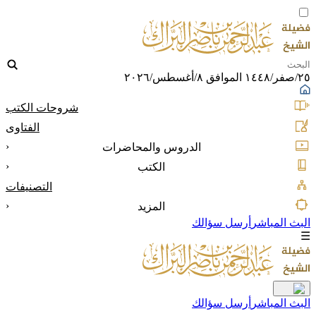
٢٥/صفر/١٤٤٨ الموافق ٨/أغسطس/٢٠٢٦
شروحات الكتب
الفتاوى
‹
الدروس والمحاضرات
‹
الكتب
التصنيفات
‹
المزيد
البث المباشر
أرسل سؤالك
☰
البث المباشر
أرسل سؤالك