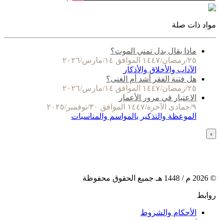
مواد ذات صلة
ماذا يقال بدل تمني الموت؟
٢٥/رمضان/١٤٤٧ الموافق ١٤/مارس/٢٠٢٦
الآداب والأخلاق والأذكار
هل فتنة الفقر أشد أم الغنى؟
٢٥/رمضان/١٤٤٧ الموافق ١٤/مارس/٢٠٢٦
الاعتبار في مرور الأعمار
٩/جمادى الآخرة/١٤٤٧ الموافق ٣٠/نوفمبر/٢٠٢٥
الموعظة والتذكير بالمواسم والمناسبات
›
©
2026
م /
1448
هـ جميع الحقوق محفوظة
روابط
الأحكام والشروط