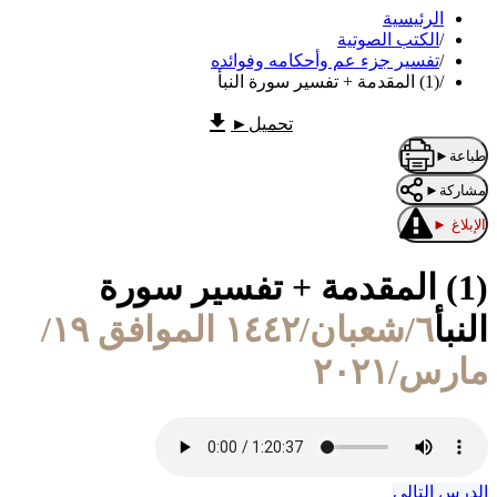
الرئيسية
/
الكتب الصوتية
/
تفسير جزء عم وأحكامه وفوائده
/
(1) المقدمة + تفسير سورة النبأ
تحميل
►
طباعة
►
مشاركة
►
الإبلاغ
►
(1) المقدمة + تفسير سورة
النبأ
٦/شعبان/١٤٤٢ الموافق ١٩/
مارس/٢٠٢١
الدرس التالي