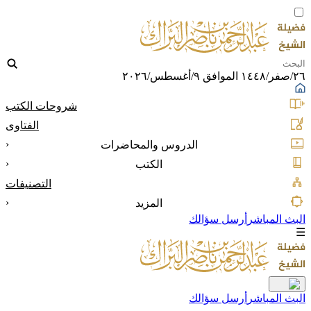
٢٦/صفر/١٤٤٨ الموافق ٩/أغسطس/٢٠٢٦
شروحات الكتب
الفتاوى
‹
الدروس والمحاضرات
‹
الكتب
التصنيفات
‹
المزيد
البث المباشر
أرسل سؤالك
☰
البث المباشر
أرسل سؤالك