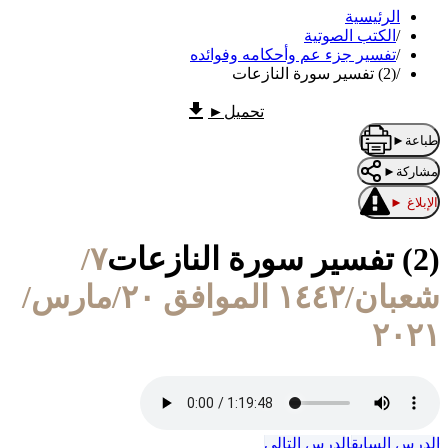
الرئيسية
/
الكتب الصوتية
/
تفسير جزء عم وأحكامه وفوائده
/
(2) تفسير سورة النازعات
تحميل
►
طباعة
►
مشاركة
►
الإبلاغ
►
(2) تفسير سورة النازعات
٧/
شعبان/١٤٤٢ الموافق ٢٠/مارس/
٢٠٢١
الدرس السابق
الدرس التالي