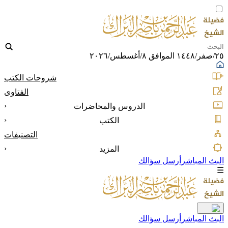
٢٥/صفر/١٤٤٨ الموافق ٨/أغسطس/٢٠٢٦
شروحات الكتب
الفتاوى
‹
الدروس والمحاضرات
‹
الكتب
التصنيفات
‹
المزيد
البث المباشر
أرسل سؤالك
☰
البث المباشر
أرسل سؤالك