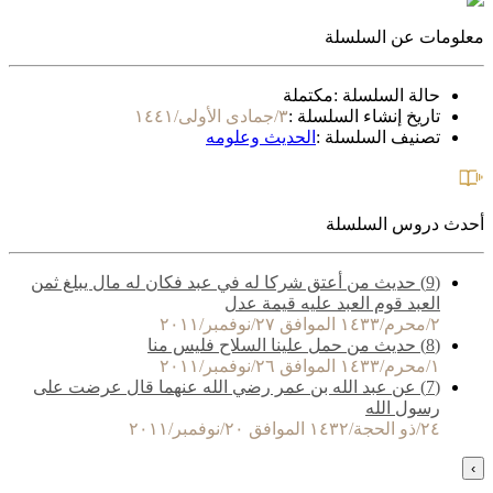
معلومات عن السلسلة
حالة السلسلة :
مكتملة
تاريخ إنشاء السلسلة :
٣/جمادى الأولى/١٤٤١
تصنيف السلسلة :
الحديث وعلومه
أحدث دروس السلسلة
(9) حديث من أعتق شركا له في عبد فكان له مال يبلغ ثمن
العبد قوم العبد عليه قيمة عدل
٢/محرم/١٤٣٣ الموافق ٢٧/نوفمبر/٢٠١١
(8) حديث من حمل علينا السلاح فليس منا
١/محرم/١٤٣٣ الموافق ٢٦/نوفمبر/٢٠١١
(7) عن عبد الله بن عمر رضي الله عنهما قال عرضت على
رسول الله
٢٤/ذو الحجة/١٤٣٢ الموافق ٢٠/نوفمبر/٢٠١١
›