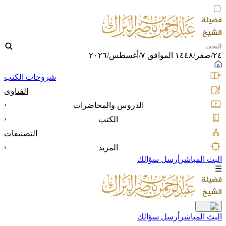
٢٤/صفر/١٤٤٨ الموافق ٧/أغسطس/٢٠٢٦
شروحات الكتب
الفتاوى
‹
الدروس والمحاضرات
‹
الكتب
التصنيفات
‹
المزيد
البث المباشر
أرسل سؤالك
☰
البث المباشر
أرسل سؤالك