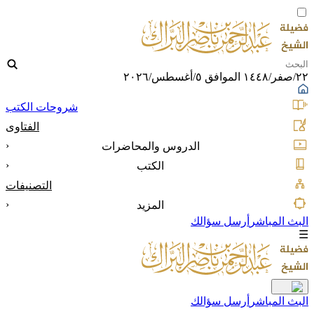
٢٢/صفر/١٤٤٨ الموافق ٥/أغسطس/٢٠٢٦
شروحات الكتب
الفتاوى
‹
الدروس والمحاضرات
‹
الكتب
التصنيفات
‹
المزيد
البث المباشر
أرسل سؤالك
☰
البث المباشر
أرسل سؤالك