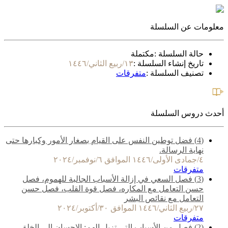
معلومات عن السلسلة
حالة السلسلة :
مكتملة
تاريخ إنشاء السلسلة :
١٣/ربيع الثاني/١٤٤٦
تصنيف السلسلة :
متفرقات
أحدث دروس السلسلة
(4) فضل توطين النفس على القيام بصغار الأمور وكبارها حتى
نهاية الرسالة.
٤/جمادى الأولى/١٤٤٦ الموافق ٦/نوفمبر/٢٠٢٤
متفرقات
(3) فصل السعي في إزالة الأسباب الجالبة للهموم، فصل
حسن التعامل مع المكاره، فصل قوة القلب، فصل حسن
التعامل مع نقائص البشر
٢٧/ربيع الثاني/١٤٤٦ الموافق ٣٠/أكتوبر/٢٠٢٤
متفرقات
(2) فصل من الأسباب التي تزيل الهم: الإحسان إلى الخلق -