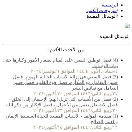
الرئيسية
/
شروحات الكتب
/
الوسائل المفيدة
الوسائل المفيدة
‹
من الأحدث للأقدم
(4) فضل توطين النفس على القيام بصغار الأمور وكبارها حتى
نهاية الرسالة.
٤/جمادى الأولى/١٤٤٦ الموافق ٦/نوفمبر/٢٠٢٤
(3) فصل السعي في إزالة الأسباب الجالبة للهموم، فصل
حسن التعامل مع المكاره، فصل قوة القلب، فصل حسن
التعامل مع نقائص البشر
٢٧/ربيع الثاني/١٤٤٦ الموافق ٣٠/أكتوبر/٢٠٢٤
(2) فصل من الأسباب التي تزيل الهم: الإحسان إلى الخلق -
فصل الاشتغال بعمل من الأعمال - فصل الإكثار من ذكر الله
٢٠/ربيع الثاني/١٤٤٦ الموافق ٢٣/أكتوبر/٢٠٢٤
(1) مقدمة المؤلف - الأسباب المفيدة للحياة السعيدة: الإيمان
والعمل الصالح
١٢/ربيع الثاني/١٤٤٦ الموافق ١٥/أكتوبر/٢٠٢٤