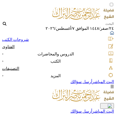
٢٤/صفر/١٤٤٨ الموافق ٧/أغسطس/٢٠٢٦
شروحات الكتب
الفتاوى
‹
الدروس والمحاضرات
‹
الكتب
التصنيفات
‹
المزيد
البث المباشر
أرسل سؤالك
☰
البث المباشر
أرسل سؤالك