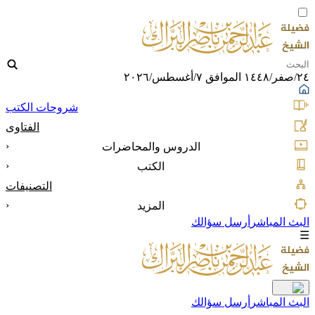
٢٤/صفر/١٤٤٨ الموافق ٧/أغسطس/٢٠٢٦
شروحات الكتب
الفتاوى
‹
الدروس والمحاضرات
‹
الكتب
التصنيفات
‹
المزيد
البث المباشر
أرسل سؤالك
☰
البث المباشر
أرسل سؤالك