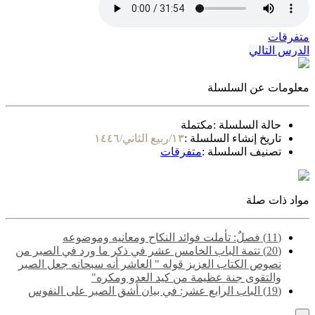
متفرقات
الدرس التالي
معلومات عن السلسلة
حالة السلسلة :
مكتملة
تاريخ إنشاء السلسلة :
١٣/ربيع الثاني/١٤٤٦
تصنيف السلسلة :
متفرقات
مواد ذات صلة
(11) فصلٌ: تأملت فوائد النكاح ومعانيه وموضوعه
(20) ‌‌تتمة الباب الخامس عشر في ذكر ما ورد في الصبر من
نصوص الكتاب العزيز قوله " العاشر أنه سبحانه جعل الصبر
والتقوى جنة عظيمة من كيد العدو ومكره"
(19) ‌‌الباب الرابع عشر: في بيان أشق الصبر على النفوس