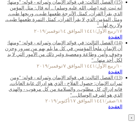
(15) الفصل الثالث: في فوائد الإيمان وثمراته - قوله: "ومنها:
أنه ثبت عنه [صلى الله عليه وسلم] .. أنه قال: مثل المؤمن
الذي يقرأ القرآن، كمثل الأترجة طعمها طيب، وريحها طيب.
ومثل المؤمن الذي لا يقرأ القرآن، كمثل التمرة طعمها طيب،
ولا ريح لها..."
١٧/ربيع الأول/١٤٤١ الموافق ١٤/نوفمبر/٢٠١٩
العقيدة
(14) الفصل الثالث: في فوائد الإيمان وثمراته - قوله: "ومنها:
أن الإيمان ملجأ المؤمنين في كل ما يلم بهم من سرور وحزن
وخوف وأمن وطاعة ومعصية وغير ذلك من الأمور التي لا بد
لكل أحد منها..."
١٠/ربيع الأول/١٤٤١ الموافق ٧/نوفمبر/٢٠١٩
العقيدة
(13) الفصل الثالث: في فوائد الإيمان وثمراته - قوله: "ومن
ثمرات الإيمان: حصول الفلاح - الذي هو إدراك غاية الغايات،
فإنه إدراك كل مطلوب، والسلامة من كل مرهوب - والهدى
الذي هو أشرف الوسائل..."
١٨/صفر/١٤٤١ الموافق ١٧/أكتوبر/٢٠١٩
العقيدة
›