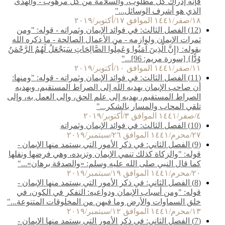
فإنه إدراك كل مطلوب، والسلامة من كل مرهوب - والهدى
الذي هو أشرف الوسائل..."
١٨/صفر/١٤٤١ الموافق ١٧/أكتوبر/٢٠١٩
(12) الفصل الثالث: في فوائد الإيمان وثمراته - قوله: "ومن
ثمرات الإيمان ولوازمه - من الأعمال الصالحة - ما ذكره الله
بقوله: {إِنَّ الَّذِينَ آمَنُوا وَعَمِلُوا الصَّالِحَاتِ سَيَجْعَلُ لَهُمُ الرَّحْمَنُ
وُدًّا} [سورة مريم: 96]..."
١١/صفر/١٤٤١ الموافق ١٠/أكتوبر/٢٠١٩
(11) الفصل الثالث: في فوائد الإيمان وثمراته - قوله: "ومنها:
أن صاحب الإيمان يهديه الله إلى الصراط المستقيم، وبهديه
الصراط المستقيم، يهديه إلى علم الحق، وإلى العمل به، وإلى
تلقي المحاب والمسار بالشكر..."
٤/صفر/١٤٤١ الموافق ٣/أكتوبر/٢٠١٩
(10) الفصل الثالث: في فوائد الإيمان وثمراته
٢٧/محرم/١٤٤١ الموافق ٢٦/سبتمبر/٢٠١٩
(9) الفصل الثاني: في ذكر الأمور التي يستمد منها الإيمان -
قوله: "والزكاة كذلك تنمي الإيمان وتزيده، وهي فرضها ونفلها
كما قال النبي صلى الله عليه وسلم: «والصدقة برهان»..."
٢٠/محرم/١٤٤١ الموافق ١٩/سبتمبر/٢٠١٩
(8) الفصل الثاني: في ذكر الأمور التي يستمد منها الإيمان -
قوله: "ومن أسباب الإيمان ودواعيه: التفكر في الكون، في
خلق السماوات والأرض وما فيهن من المخلوقات المتنوعة..."
١٣/محرم/١٤٤١ الموافق ١٢/سبتمبر/٢٠١٩
(7) الفصل الثاني: في ذكر الأمور التي يستمد منها الإيمان -