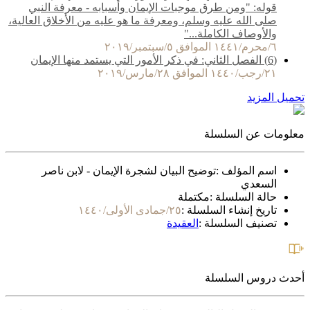
قوله: "ومن طرق موجبات الإيمان وأسبابه - معرفة النبي
صلى الله عليه وسلم، ومعرفة ما هو عليه من الأخلاق العالية،
والأوصاف الكاملة..."
٦/محرم/١٤٤١ الموافق ٥/سبتمبر/٢٠١٩
(6) الفصل الثاني: في ذكر الأمور التي يستمد منها الإيمان
٢١/رجب/١٤٤٠ الموافق ٢٨/مارس/٢٠١٩
تحميل المزيد
معلومات عن السلسلة
اسم المؤلف :
توضيح البيان لشجرة الإيمان - لابن ناصر
السعدي
حالة السلسلة :
مكتملة
تاريخ إنشاء السلسلة :
٢٥/جمادى الأولى/١٤٤٠
تصنيف السلسلة :
العقيدة
أحدث دروس السلسلة