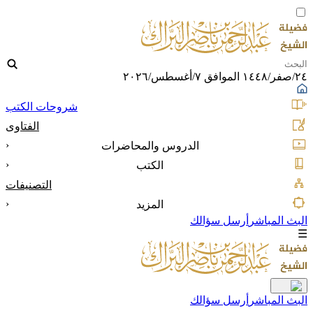
٢٤/صفر/١٤٤٨ الموافق ٧/أغسطس/٢٠٢٦
شروحات الكتب
الفتاوى
‹
الدروس والمحاضرات
‹
الكتب
التصنيفات
‹
المزيد
البث المباشر
أرسل سؤالك
☰
البث المباشر
أرسل سؤالك