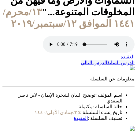
السماوات والأرض وما فيهن من
المخلوقات المتنوعة..."
١٣/محرم/
١٤٤١ الموافق ١٢/سبتمبر/٢٠١٩
العقيدة
الدرس السابق
الدرس التالي
معلومات عن السلسلة
اسم المؤلف :
توضيح البيان لشجرة الإيمان - لابن ناصر
السعدي
حالة السلسلة :
مكتملة
تاريخ إنشاء السلسلة :
٢٥/جمادى الأولى/١٤٤٠
تصنيف السلسلة :
العقيدة