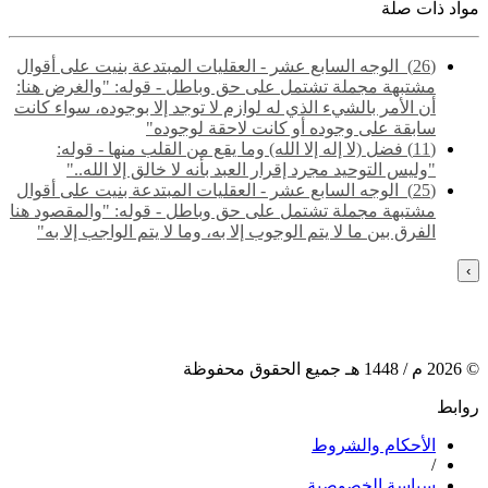
مواد ذات صلة
(26) ‌‌ الوجه السابع عشر - العقليات المبتدعة بنيت على أقوال
مشتبهة مجملة تشتمل على حق وباطل - قوله: "والغرض هنا:
أن الأمر بالشيء الذي له لوازم لا توجد إلا بوجوده، سواء كانت
سابقة على وجوده أو كانت لاحقة لوجوده"
(11) فضل (لا إله إلا الله) وما يقع من القلب منها - قوله:
"وليس التوحيد مجرد إقرار العبد بأنه لا خالق إلا الله.."
(25) ‌‌ الوجه السابع عشر - العقليات المبتدعة بنيت على أقوال
مشتبهة مجملة تشتمل على حق وباطل - قوله: "والمقصود هنا
الفرق بين ما لا يتم الوجوب إلا به، وما لا يتم الواجب إلا به"
›
©
2026
م /
1448
هـ جميع الحقوق محفوظة
روابط
الأحكام والشروط
/
سياسة الخصوصية