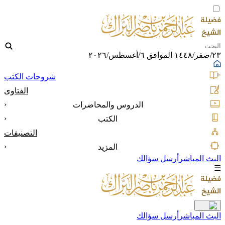
٢٣/صفر/١٤٤٨ الموافق ٦/أغسطس/٢٠٢٦
شروحات الكتب
الفتاوى
‹
الدروس والمحاضرات
‹
الكتب
التصنيفات
‹
المزيد
البث المباشر
أرسل سؤالك
☰
البث المباشر
أرسل سؤالك