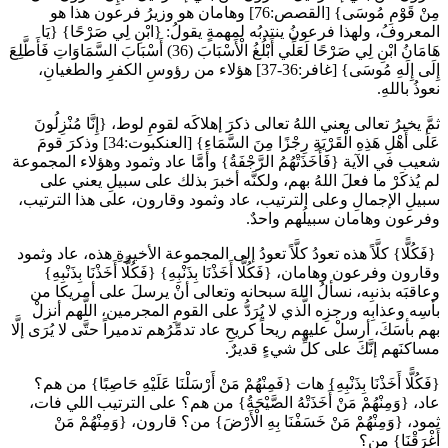
مِنْ قَوْمِ مُوسَى} [القصص:76] وهامان هو وزيرُ فرعون هذا هو
المعروفُ، ولهذا فرعونُ ينتدبُه لمهمةٍ يقولُ: {ابْنِ لِي صَرْحًا} {يَا
هَامَانُ ابْنِ لِي صَرْحًا لَعَلِّي أَبْلُغُ الْأَسْبَابَ (36) أَسْبَابَ السَّمَاوَاتِ فَأَطَّلِعَ
إِلَى إِلَهِ مُوسَى} [غافر:36-37] هؤلاء من رؤوسِ الكفرِ والطغيانِ،
نعوذُ باللهِ.
ثمَّ يخبرُ تعالى يعني اللهُ تعالى ذكرَ إهلاكَه لقومِ لوط، {إِنَّا مُنْزِلُونَ
عَلَى أَهْلِ هَذِهِ الْقَرْيَةِ رِجْزًا مِنَ السَّمَاءِ} [العنكبوت:34] وذكرَ قومَ
شعيب في الآية {فَأَخَذَتْهُمُ الرَّجْفَةُ} وأمَّا عاد وثمود وهؤلاء المجموعة
لم يُذكَرْ ما فعلَ اللهُ بهم، ولكنَّه أخبرَ بذلك على سبيلِ يعني على
سبيلِ الإجمالِ وعلى الترتيب، عاد وثمود وقارون، على هذا الترتيب،
وفرعون وهامان سبيلُهم واحدٌ.
{فَكُلًّا} كلَّاً هذه تعودُ كلَّاً تعودُ إلى المجموعة الأخيرةِ هذه، عاد وثمود
وقارون وفرعون وهامان، {فَكُلًّا أَخَذْنَا بِذَنْبِهِ} {فَكُلًّا أَخَذْنَا بِذَنْبِهِ}
وعاقبَه بذنبِه، نسألُ اللهَ سبحانه وتعالى أنْ يرسلَ على أمريكا من
بأسِه وعذابِه ورجزِه الَّذي لا يُرَدُّ على القومِ المجرمين، اللَّهم أنزلْ
بهم بأسَكَ، أرسلْ عليهم ريحاً كريحِ عاد تدمِّرُهم تدميراً حتَّى لا يُرَى إلَّا
مساكنَهم إنَّكَ على كلِّ شيءٍ قديرٌ.
{فَكُلًّا أَخَذْنَا بِذَنْبِهِ} هات {فَمِنْهُمْ مَنْ أَرْسَلْنَا عَلَيْهِ حَاصِبًا} من هم؟
عاد، {وَمِنْهُمْ مَنْ أَخَذَتْهُ الصَّيْحَةُ} من هم؟ على الترتيب اللي فات،
ثمود، {وَمِنْهُمْ مَنْ خَسَفْنَا بِهِ الْأَرْضَ} من؟ قارون، {وَمِنْهُمْ مَنْ
أَغْرَقْنَا} من؟