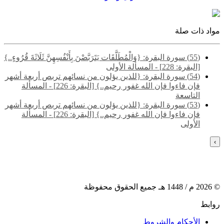
مواد ذات صلة
(55) سورة البقرة: {وَالْمُطَلَّقَات يَتَرَبَّصْنَ بِأَنْفُسِهِنَّ ثَلَاثَةَ قُرُوءٍ..}
[البقرة: 228] - المسألة الأولى
(54) سورة البقرة: {للذين يؤلون من نسائهم تربص أربعة أشهر
فإن فاءوا فإن الله غفور رحيم..} [البقرة: 226] - المسألة
التاسعة
(53) سورة البقرة: {للذين يؤلون من نسائهم تربص أربعة أشهر
فإن فاءوا فإن الله غفور رحيم..} [البقرة: 226] - المسألة
الأولى
›
©
2026
م /
1448
هـ جميع الحقوق محفوظة
روابط
الأحكام والشروط