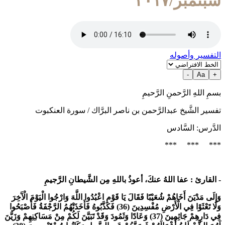
سبتمبر/٢٠١٧
التفسير وأصوله
-
Aa
+
بسمِ اللهِ الرَّحمنِ الرَّحيمِ
تفسير الشَّيخ عبدالرَّحمن بن ناصر البرَّاك / سورة العنكبوت
الدَّرس: السَّادس
*** *** ***
- القارئ :
عفا اللهُ عنكَ، أعوذُ باللهِ مِن الشَّيطانِ الرَّجيمِ
وَإِلَى مَدْيَنَ أَخَاهُمْ شُعَيْبًا فَقَالَ يَا قَوْمِ اعْبُدُوا اللَّهَ وَارْجُوا الْيَوْمَ الْآَخِرَ
وَلَا تَعْثَوْا فِي الْأَرْضِ مُفْسِدِينَ (36) فَكَذَّبُوهُ فَأَخَذَتْهُمُ الرَّجْفَةُ فَأَصْبَحُوا
فِي دَارِهِمْ جَاثِمِينَ (37) وَعَادًا وَثَمُودَ وَقَدْ تَبَيَّنَ لَكُمْ مِنْ مَسَاكِنِهِمْ وَزَيَّنَ