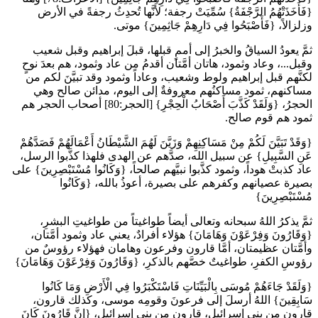
{فَأَخَذَتْهُمُ الرَّجْفَةُ} سُمِّيَتْ رجفة؛ لأنَّها تُحدِثُ رجفةً في الأرض
وزلزالاً، {فَأَصْبَحُوا فِي دَارِهِمْ جَاثِمِينَ} موتى.
ثمَّ يعودُ السياقُ والخبرُ إلى أممٍ قبلها، قبلَ إبراهيم وقبل شعيب
وقبل...، وعاد وثمود، هاتان أمَّتان أقدمُ من عاد وثمود، هم بعدَ نوحٍ
لكنَّهم قبل إبراهيم ولوط وشعيب، وعاداً وثمود وقد تبيَّنَ لكم من
مساكنهم، ثمود مساكنُهم معروفةٌ إلى اليوم، مدائن صالح وهي
الحجرُ، {وَلَقَدْ كَذَّبَ أَصْحَابُ الْحِجْرِ} [الحجر:80] أصحاب الحجر هم
ثمود هم قوم صالح.
{وَقَدْ تَبَيَّنَ لَكُمْ مِنْ مَسَاكِنِهِمْ وَزَيَّنَ لَهُمَ الشَّيْطَانُ أَعْمَالَهُمْ فَصَدَّهُمْ
عَنِ السَّبِيلِ} عن سبيل الله، صدَّهم عن الهدى فلهذا كذَّبوا الرسل،
عاد كذبتْ هوداً، وثمود كذَّبوا نبيَّهم صالحاً، {وَكَانُوا مُسْتَبْصِرِينَ} على
بصيرة عصيانهم وكفرهم على بصيرة، أعوذُ بالله، {وَكَانُوا
مُسْتَبْصِرِينَ}
ثمَّ يذكرُ اللهُ سبحانه وتعالى أيضاً طواغيتاً من طواغيتِ البشرِ،
{وَقَارُونَ وَفِرْعَوْنَ وَهَامَانَ} هؤلاء أفرادٌ، يعني عاد وثمود أمَّتان،
وأمَّتان عظيمتان، أمَّا قارون وفرعون وهامان فهؤلاء رؤوسٌ من
رؤوسِ الكفرِ، طواغيتٌ خصَّهم بالذكرِ، {وَقَارُونَ وَفِرْعَوْنَ وَهَامَانَ}
{وَلَقَدْ جَاءَهُمْ مُوسَى بِالْبَيِّنَاتِ فَاسْتَكْبَرُوا فِي الْأَرْضِ وَمَا كَانُوا
سَابِقِينَ} اللهُ أرسلَ إلى فرعونَ وقومِه موسى، وكذلك قارون،
قارون من بني إسرائيل، قارون من بني إسرائيل، {إِنَّ قَارُونَ كَانَ