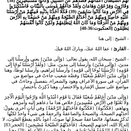
لَهُمَ الشَّيْطَانُ أَعْمَالَهُمْ فَصَدَّهُمْ عَنِ السَّبِيلِ وَكَانُوا مُسْتَبْصِرِينَ (38)
وَقَارُونَ وَفِرْعَوْنَ وَهَامَانَ وَلَقَدْ جَاءَهُمْ مُوسَى بِالْبَيِّنَاتِ فَاسْتَكْبَرُوا
فِي الْأَرْضِ وَمَا كَانُوا سَابِقِينَ (39) فَكُلًّا أَخَذْنَا بِذَنْبِهِ فَمِنْهُمْ مَنْ أَرْسَلْنَا
عَلَيْهِ حَاصِبًا وَمِنْهُمْ مَنْ أَخَذَتْهُ الصَّيْحَةُ وَمِنْهُمْ مَنْ خَسَفْنَا بِهِ الْأَرْضَ
وَمِنْهُمْ مَنْ أَغْرَقْنَا وَمَا كَانَ اللَّهُ لِيَظْلِمَهُمْ وَلَكِنْ كَانُوا أَنْفُسَهُمْ
يَظْلِمُونَ
[العنكبوت:36-40]
- الشيخ :
إلى هنا
- القارئ :
عفا اللهُ عنكَ، وباركَ اللهُ فيكَ.
- الشيخ :
سبحان الله، يقول تعالى: {وَإِلَى مَدْيَنَ} يعني وأرسلْنا إلى
مدينَ، {وَإِلَى مَدْيَنَ} وأرسلنا إلى مدينَ، مثل: {وَلَقَدْ أَرْسَلْنَا نُوحًا إِلَى
قَوْمِهِ} {أَرْسَلْنَا نُوحًا إِلَى قَوْمِهِ} وأرسلنا إبراهيم، وأرسلنا لوطاً، وهنا
{وَإِلَى مَدْيَنَ أَخَاهُمْ شُعَيْبًا} وقصَّة شعيب جاءتْ في مواضعَ من
القرآنِ، في سورةِ الأعرافِ وهود والشعراء، بتفصيلٍ وجاءتْ في
مواضعَ على سبيلِ الإشارةِ والاختصارِ، وهنا ذُكِرَتْ باختصارٍ.
{وَإِلَى مَدْيَنَ أَخَاهُمْ شُعَيْبًا فَقَالَ يَا قَوْمِ اعْبُدُوا اللَّهَ وَارْجُوا الْيَوْمَ الْآَخِرَ
وَلَا تَعْثَوْا فِي الْأَرْضِ مُفْسِدِينَ} خلاص هذا ما دعاهم إليه وأمرَهم
ونهاهم، {فَكَذَّبُوهُ} {فَكَذَّبُوهُ فَأَخَذَتْهُمُ الرَّجْفَةُ} وفي آياتٍ أخرى يقولُ:
أخذَتْهم الصيحةُ، والصيحةُ والصاعقةُ والرجفةُ هي شيءٌ واحدٌ لكنَّها
تُذكَرُ بصفاتها، فالصاعقةُ صيحةٌ لها صوتٌ، أعوذُ باللهِ يقطعُ القلوبَ، لا
إله إلَّا الله، أخذتهم الصيحةُ، {فَأَخَذَتْهُمُ الصَّيْحَةُ مُصْبِحِينَ} [الحجر:83]
{فَأَخَذَتْهُمُ الرَّجْفَةُ فَأَصْبَحُوا فِي دَارِهِمْ جَاثِمِينَ} [الأعراف:78] وهنا