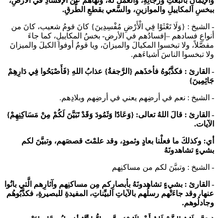
والإيمانِ بالبعثِ ورجائِهِ، والعملِ لهُ، ونهاهُم عن الإفسادِ في الأرضِ،
ببخسِ المكاييلِ والموازينِ، والسَّعي بقطعِ الطُّرقِ.
- الشيخ :
{وَلَا تَعْثَوْا فِي الْأَرْضِ مُفْسِدِينَ} كانَ قومُ شعيب، كانَ من
أنواعِ فسادهم –إفسادُهم في الأرض- بخسُ المكاييلِ، كما جاءَ
مفصَّلاً، ولا تبخسوا المكيالَ والميزانَ، ويا قومُ أوفوا الكيلَ والميزانَ
ولا تبخسوا الناسَ أشياءَهم.
- القارئ :
فكذَّبُوهُ فأخذَهم {الرَّجفةُ} عذابُ اللهِ {فَأَصْبَحُوا فِي دَارِهِمْ
جَاثِمِينَ}
- الشيخ :
نعم في أرضِهم يعني في أرضِهم وبلادِهم.
- القارئ :
قالَ اللهُ تعالى: {وَعَادًا وَثَمُودَ وَقَدْ تَبَيَّنَ لَكُمْ مِنْ مَسَاكِنِهِمْ}
الآيات.
أي: وكذلكَ ما فعلْنا بعادٍ وثمودٍ، وقد علمْتَ قصصَهم، وتبيَّنَ لكم
بشيءٍ تشاهدونَهُ
- الشيخ :
وتبيَّنَ لكم من مساكنِهم
- القارئ
: بشيءٍ تشاهدونَهُ بأبصارِكم مِن مساكنِهم وآثارِهم الَّتي بانُوا
عنها، وقد جاءَتْهم رسلُهم بالآياتِ البيِّناتِ، المفيدةِ للبصيرةِ، فكذَّبُوهُم
وجادلُوهم.