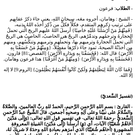
- الطلاب
: فرعون
- الشيخ :
وهامان، أجروه معَه، سبحانَ اللهِ، يعني جاءَ ذكرُ عقابِهم
على ترتيب ذكرهم المتقدم، فكلَّاً فكلُّ من ذُكِرَ أخذَه اللهُ بذنبه،
{فَمِنْهُمْ مَنْ أَرْسَلْنَا عَلَيْهِ حَاصِبًا} أرسلَ اللهُ عليهم الريحَ الَّتي تحملُ
الحجارةَ وترجمُهم وتدمِّرُهم، الريحُ هي الحاصبُ، الحاصبُ هي الريحُ
الَّتي تحملُ الحجارةَ وترميهم بها، وتحملُهم وترميهم وتنكِّسُهم، ومنهم
من أخذَتْهُ الصيحةَ، ثمود جاءَ ذكرُها مفصَّلاً، {وَمِنْهُمْ مَنْ خَسَفْنَا بِهِ
الْأَرْضَ} قال الله: {فَخَسَفْنَا بِهِ وَبِدَارِهِ الْأَرْضَ} [القصص:81] قارون،
{فَخَسَفْنَا بِهِ وَبِدَارِهِ الْأَرْضَ} {وَمِنْهُمْ مَنْ أَغْرَقْنَا} هذا فرعون وهامان.
{فَمَا كَانَ اللَّهُ لِيَظْلِمَهُمْ وَلَكِنْ كَانُوا أَنْفُسَهُمْ يَظْلِمُونَ} [الروم:9] لا إله
إلَّا الله.
(تفسيرُ السَّعديّ)
- القارئ :
بسمِ اللهِ الرَّحمنِ الرَّحيمِ، الحمدُ للهِ ربِّ العالمينَ، والصَّلاةُ
والسَّلامُ على نبيِّنا وعلى آلِهِ وصحبِهِ أجمعينَ، قالَ الشَّيخُ عبدُ الرَّحمنِ
السَّعديُّ -رحمَهُ اللهُ تعالى- في تفسيرِ قولِ اللهِ تعالى: {وَإِلَى مَدْيَنَ
أَخَاهُمْ شُعَيْبًا} الآيات،
أي {وَ} أرسلْنا {إِلَى مَدْيَنَ} القبيلةِ المعروفةِ
المشهورةِ {أخاهُم شُعَيْبًا} الَّذي أمرَهم بعبادةِ اللهِ وحدَهُ لا شريكَ لهُ،