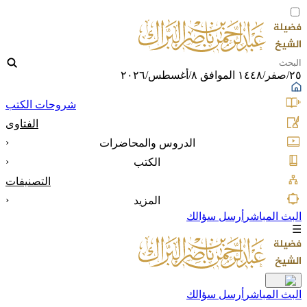
٢٥/صفر/١٤٤٨ الموافق ٨/أغسطس/٢٠٢٦
شروحات الكتب
الفتاوى
‹
الدروس والمحاضرات
‹
الكتب
التصنيفات
‹
المزيد
البث المباشر
أرسل سؤالك
☰
البث المباشر
أرسل سؤالك