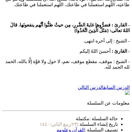
طاعتِه، اللَّهم استعملْنا في طاعتك، اللَّهم استعملنا في طاعتك.
- القارئ :
فضرُّوها غايةَ الضَّررِ، مِن حيثُ ظنُّوا أنَّهم ينفعونَها. قالَ
اللهُ تعالى: {مَثَلُ الَّذِينَ اتَّخَذُوا}
- الشيخ :
إلى آخره انتهى.
- القارئ
:
أحسنَ اللهُ إليكم
- الشيخ :
موقف، مقطع موقف، نعم، لا حول ولا قوَّة إلَّا بالله، الحمد
لله الحمد لله.
الدرس السابق
الدرس التالي
معلومات عن السلسلة
حالة السلسلة :
مكتملة
تاريخ إنشاء السلسلة :
٢٣/ربيع الثاني/١٤٤٠
تصنيف السلسلة :
القرآن وعلومه