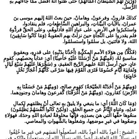
{وَزَيَّنَ لَهُمُ الشَّيْطَانُ أَعْمَالَهُمْ} حتَّى ظنُّوا أنَّهُ أفضلُ ممَّا جاءَتْهم بهِ
الرُّسلُ.
كذلكَ قارونُ، وفرعونُ، وهامانُ، حينَ بعثَ اللهُ إليهم موسى بنَ
عمرانَ، بالآياتِ البيِّناتِ، والبراهينِ السَّاطعاتِ، فلم ينقادوا،
واستكبرُوا في الأرضِ، على عبادِ اللهِ فأذلُّوهُم، وعلى الحقِّ فردُّوهُ
فلم يقدروا على النَّجاةِ حينَ نزلَتْ بهم العقوبةُ {وَمَا كَانُوا سَابِقِينَ}
اللهَ، ولا فائتينَ، بل سلمُوا واستسلمُوا.
{فَكُلَّاً} مِن هؤلاءِ الأممِ المكذِّبةِ {أَخَذْنَا بِذَنْبِهِ} على قدرِهِ، وبعقوبةٍ
مناسبةٍ لهُ، {فَمِنْهُمْ مَنْ أَرْسَلْنَا عَلَيْهِ حَاصِبًا} أي: عذاباً يحصبُهم، كقومِ
عادٍ، حينَ أرسلَ اللهُ عليهم الرَّيحَ العقيمَ، و {سَخَّرَهَا عَلَيْهِمْ سَبْعَ لَيَالٍ
وَثَمَانِيَةَ أَيَّامٍ حُسُومًا فَتَرَى الْقَوْمَ فِيهَا صَرْعَى كَأَنَّهُمْ أَعْجَازُ نَخْلٍ
خَاوِيَةٍ}
{وَمِنْهُمْ مَنْ أَخَذَتْهُ الصَّيْحَةُ} كقومِ صالحٍ، {وَمِنْهُمْ مَنْ خَسَفْنَا بِهِ
الأرْضَ} كقارونَ، {وَمِنْهُمْ مَنْ أَغْرَقْنَا} كفرعونَ وهامانَ وجنودِهما.
{وَمَا كَانَ اللَّهُ} أي: ما ينبغي ولا يليقُ بهِ تعالى أنْ يظلمَهم لكمالِ
عدلِهِ، وغناهِ التَّامِّ عن جميعِ الخلقِ. {وَلَكِنْ كَانُوا أَنْفُسَهُمْ يَظْلِمُونَ}
منعُوها حقَّها الَّتي هيَ بصددِهِ، فإنَّها مخلوقةٌ لعبادةِ اللهِ وحدَهُ، فهؤلاءِ
وضعُوها في غيرِ موضعِها، وشغلُوها بالشَّهواتِ والمعاصي.
- الشيخ :
أعوذُ بالله أعوذُ بالله، استُعمِلُوا أنفسَهم في غيرِ ما خُلِقُوا
له، نسألُ اللهَ العافيةَ، أعوذُ بالله، نسألُ الله أن يستعملَنا وإيَّاكم في