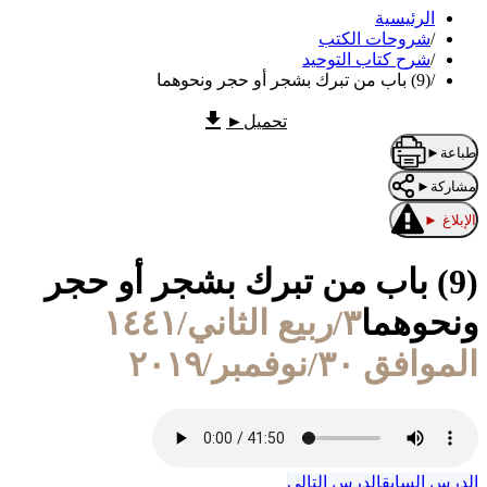
الرئيسية
/
شروحات الكتب
/
شرح كتاب التوحيد
/
(9) باب من تبرك بشجر أو حجر ونحوهما
تحميل
►
طباعة
►
مشاركة
►
الإبلاغ
►
(9) باب من تبرك بشجر أو حجر
ونحوهما
٣/ربيع الثاني/١٤٤١
الموافق ٣٠/نوفمبر/٢٠١٩
الدرس السابق
الدرس التالي