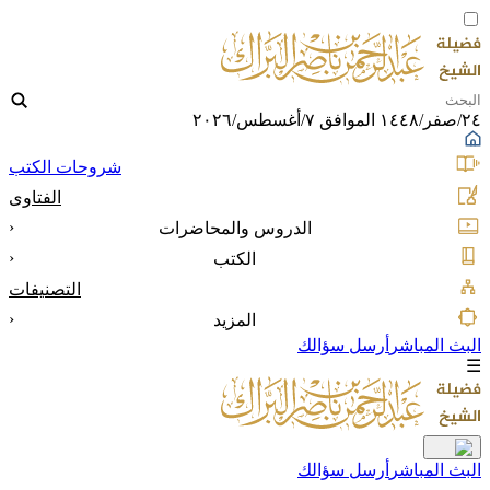
٢٤/صفر/١٤٤٨ الموافق ٧/أغسطس/٢٠٢٦
شروحات الكتب
الفتاوى
‹
الدروس والمحاضرات
‹
الكتب
التصنيفات
‹
المزيد
البث المباشر
أرسل سؤالك
☰
البث المباشر
أرسل سؤالك