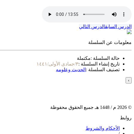
الدرس السابق
الدرس التالي
معلومات عن السلسلة
حالة السلسلة :
مكتملة
تاريخ إنشاء السلسلة :
٣/جمادى الأولى/١٤٤١
تصنيف السلسلة :
الحديث وعلومه
›
©
2026
م /
1448
هـ جميع الحقوق محفوظة
روابط
الأحكام والشروط
/