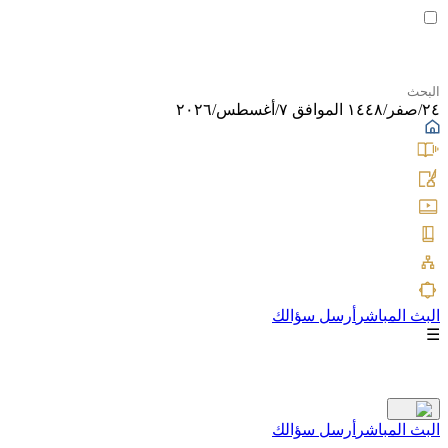
٢٤/صفر/١٤٤٨ الموافق ٧/أغسطس/٢٠٢٦
البث المباشر
أرسل سؤالك
☰
البث المباشر
أرسل سؤالك