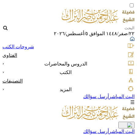
٢٢/صفر/١٤٤٨ الموافق ٥/أغسطس/٢٠٢٦
شروحات الكتب
الفتاوى
‹
الدروس والمحاضرات
‹
الكتب
التصنيفات
‹
المزيد
البث المباشر
أرسل سؤالك
☰
البث المباشر
أرسل سؤالك