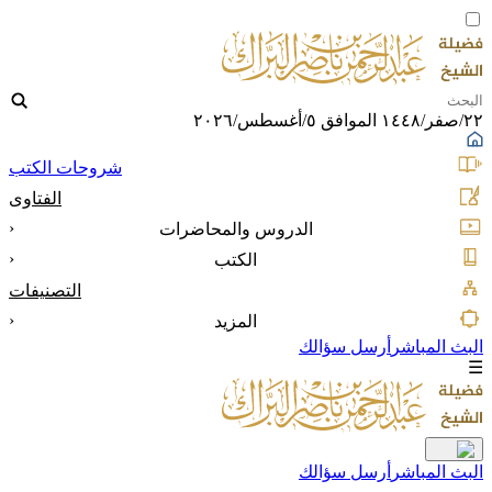
٢٢/صفر/١٤٤٨ الموافق ٥/أغسطس/٢٠٢٦
شروحات الكتب
الفتاوى
‹
الدروس والمحاضرات
‹
الكتب
التصنيفات
‹
المزيد
البث المباشر
أرسل سؤالك
☰
البث المباشر
أرسل سؤالك