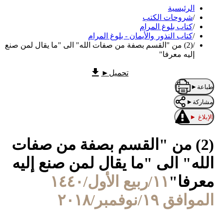
الرئيسية
/
شروحات الكتب
/
كتاب بلوغ المرام
/
كتاب النذور والأيمان - بلوغ المرام
/
(2) من "القسم بصفة من صفات الله" الى "ما يقال لمن صنع
إليه معرفا"
تحميل
►
طباعة
►
مشاركة
►
الإبلاغ
►
(2) من "القسم بصفة من صفات
الله" الى "ما يقال لمن صنع إليه
معرفا"
١١/ربيع الأول/١٤٤٠
الموافق ١٩/نوفمبر/٢٠١٨