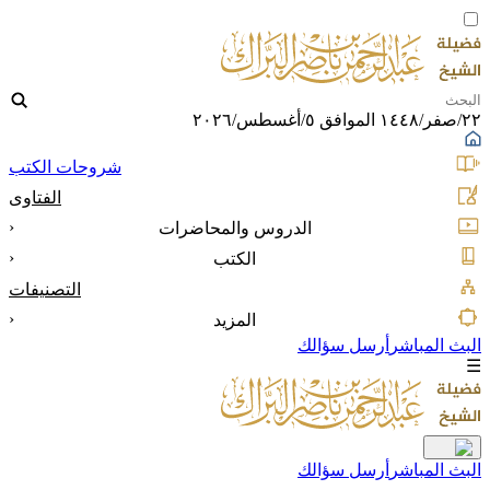
٢٢/صفر/١٤٤٨ الموافق ٥/أغسطس/٢٠٢٦
شروحات الكتب
الفتاوى
‹
الدروس والمحاضرات
‹
الكتب
التصنيفات
‹
المزيد
البث المباشر
أرسل سؤالك
☰
البث المباشر
أرسل سؤالك