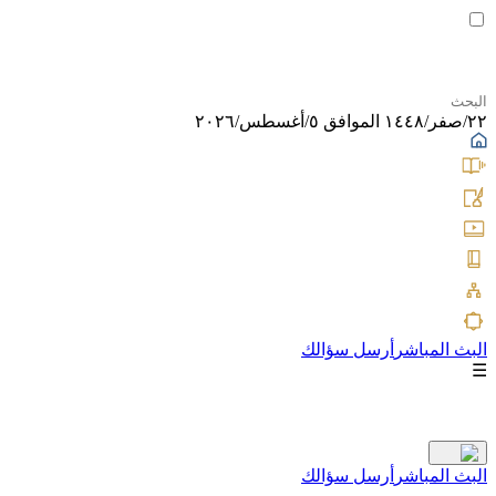
٢٢/صفر/١٤٤٨ الموافق ٥/أغسطس/٢٠٢٦
البث المباشر
أرسل سؤالك
☰
البث المباشر
أرسل سؤالك