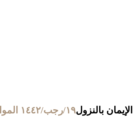
١٩/رجب/١٤٤٢ الموافق ٣/مارس/٢٠٢١