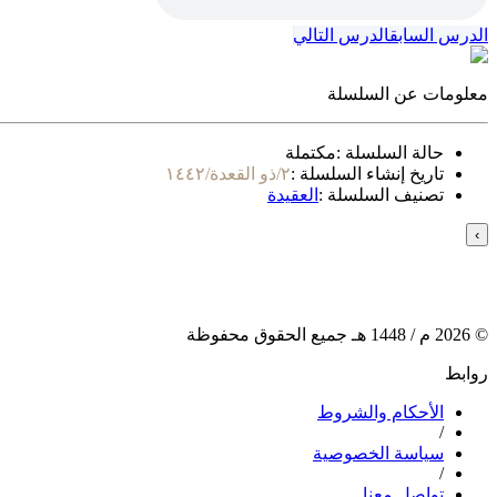
الدرس السابق
الدرس التالي
معلومات عن السلسلة
حالة السلسلة :
مكتملة
تاريخ إنشاء السلسلة :
٢/ذو القعدة/١٤٤٢
تصنيف السلسلة :
العقيدة
›
©
2026
م /
1448
هـ جميع الحقوق محفوظة
روابط
الأحكام والشروط
/
سياسة الخصوصية
/
تواصل معنا