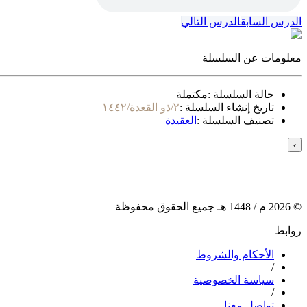
الدرس السابق
الدرس التالي
معلومات عن السلسلة
حالة السلسلة :
مكتملة
تاريخ إنشاء السلسلة :
٢/ذو القعدة/١٤٤٢
تصنيف السلسلة :
العقيدة
›
©
2026
م /
1448
هـ جميع الحقوق محفوظة
روابط
الأحكام والشروط
/
سياسة الخصوصية
/
تواصل معنا