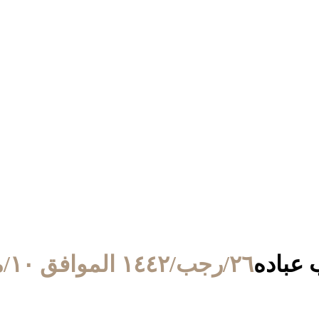
٢٦/رجب/١٤٤٢ الموافق ١٠/مارس/٢٠٢١