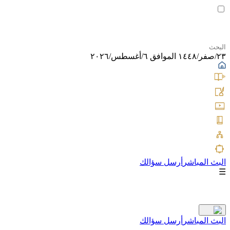
٢٣/صفر/١٤٤٨ الموافق ٦/أغسطس/٢٠٢٦
البث المباشر
أرسل سؤالك
☰
البث المباشر
أرسل سؤالك