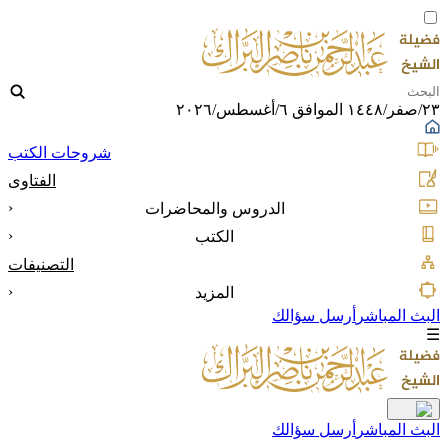
٢٣/صفر/١٤٤٨ الموافق ٦/أغسطس/٢٠٢٦
شروحات الكتب
الفتاوى
‹
الدروس والمحاضرات
‹
الكتب
التصنيفات
‹
المزيد
البث المباشر
أرسل سؤالك
☰
البث المباشر
أرسل سؤالك