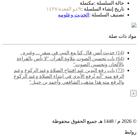
حالة السلسلة :
مكتملة
تاريخ إنشاء السلسلة :
٩/ذو القعدة/١٤٣٨
تصنيف السلسلة :
الحديث وعلومه
مواد ذات صلة
(14) حديث أنس قال كنا مع النبي في سفر ... وغيره .
(64) باب تحسين الصوت بتلاوة القرآن "لا بأس بالقراءة
بالألحان وتحسين الصوت"
(73) باب رفع اليدين عند افتتاح الصلاة وعند الركوع وعند
الرفع منه "أنه تُرفع الأيدي في ابتداء الصلاة وعند الركوع
والرفع منه هذا مذهب الشافعي وأحمد بن حنبل"
›
©
2026
م /
1448
هـ جميع الحقوق محفوظة
روابط