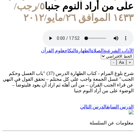
على من أراد النوم جنبا
٥/رجب/
١٤٣٣ الموافق ٢٦/مايو/٢٠١٢
الآداب الشرعية
الصلاة
الطهارة
النكاح
علوم القرآن
-
Aa
+
شرح بلوغ المرام - كتاب الطهارة الدرس (37) "باب الغسل وحكم
الجنب" غسل الجمعة واجب على كل محتلم – تحقق القول في النهي
عن قراء الجنب القرآن – من أتى أهله ثم اراد أن يعود فليتوضأ –
الوضوء على من أراد النوم جنبا
الدرس السابق
الدرس التالي
معلومات عن السلسلة