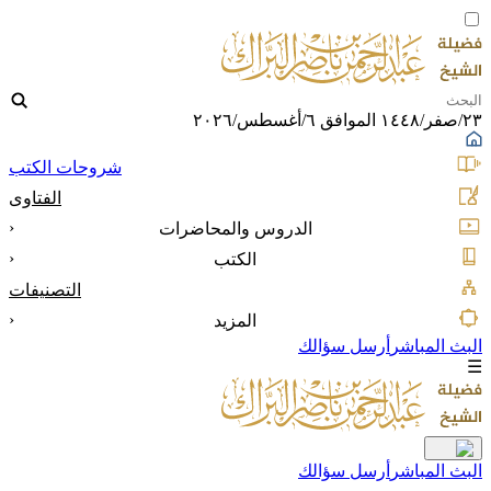
٢٣/صفر/١٤٤٨ الموافق ٦/أغسطس/٢٠٢٦
شروحات الكتب
الفتاوى
‹
الدروس والمحاضرات
‹
الكتب
التصنيفات
‹
المزيد
البث المباشر
أرسل سؤالك
☰
البث المباشر
أرسل سؤالك