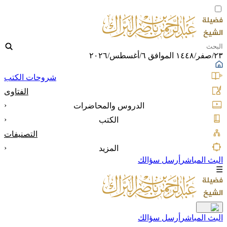
٢٣/صفر/١٤٤٨ الموافق ٦/أغسطس/٢٠٢٦
شروحات الكتب
الفتاوى
‹
الدروس والمحاضرات
‹
الكتب
التصنيفات
‹
المزيد
البث المباشر
أرسل سؤالك
☰
البث المباشر
أرسل سؤالك