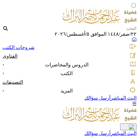
٢٢/صفر/١٤٤٨ الموافق ٥/أغسطس/٢٠٢٦
شروحات الكتب
الفتاوى
‹
الدروس والمحاضرات
‹
الكتب
التصنيفات
‹
المزيد
البث المباشر
أرسل سؤالك
☰
البث المباشر
أرسل سؤالك