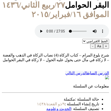
البقر الحوامل
٢٧/ربيع الثاني/١٤٣٦
الموافق ١٦/فبراير/٢٠١٥
-
Aa
+
شرح بلوغ المرام – كتاب الزكاة (4) نصاب الزكاة في الذهب والفضة
– لا زكاة في مال حتى يحول عليه الحول – لا زكاة في البقر الحوامل
الدرس السابق
الدرس التالي
معلومات عن السلسلة
حالة السلسلة :
مكتملة
تاريخ إنشاء السلسلة :
٩/ذو القعدة/١٤٣٨
تصنيف السلسلة :
الحديث وعلومه