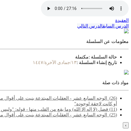
العقيدة
الدرس السابق
الدرس التالي
معلومات عن السلسلة
حالة السلسلة :
مكتملة
تاريخ إنشاء السلسلة :
١٣/جمادى الآخرة/١٤٤٧
مواد ذات صلة
(26) ‌‌ الوجه السابع عشر - العقليات المبتدعة بنيت على أقو
أو كانت لاحقة لوجوده"
(11) فضل (لا إله إلا الله) وما يقع من القلب منها - قوله: "وليس التوحيد مجرد إقرار العبد بأنه لا خالق إلا الله.."
(25) ‌‌ الوجه السابع عشر - العقليات المبتدعة بنيت على أقوال مشتبهة مجملة تشتمل على حق وباطل - قوله: "والمقصود هنا الفرق بين ما لا يتم الوجوب إلا به، وما لا يتم الواجب إلا به"
›