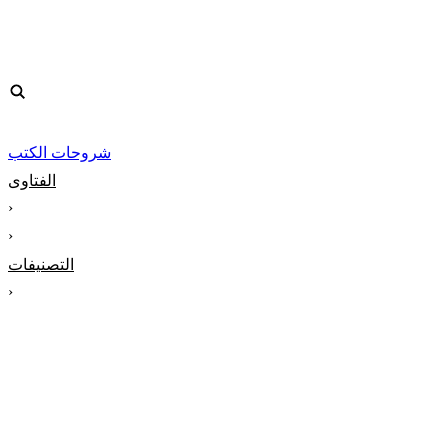
شروحات الكتب
الفتاوى
‹
‹
التصنيفات
‹