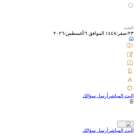
٢٣/صفر/١٤٤٨ الموافق ٦/أغسطس/٢٠٢٦
البث المباشر
أرسل سؤالك
☰
البث المباشر
أرسل سؤالك