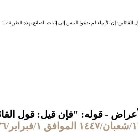
ة الأعراض - قوله: "فإن قيل: قول القا
لموافق ١/فبراير/٢٠٢٦