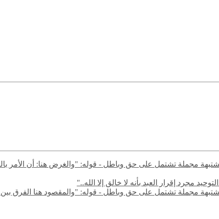
ال مشتبهة مجملة تشتمل على حق وباطل - قوله: "والغرض هنا: أن الأمر با