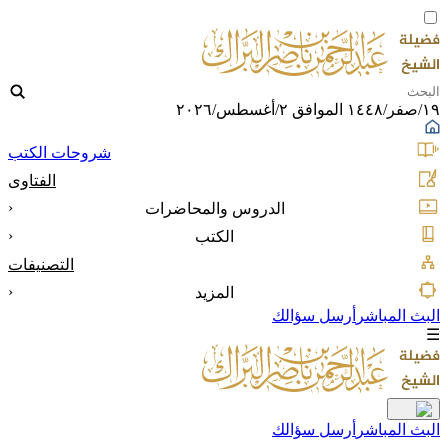
١٩/صفر/١٤٤٨ الموافق ٢/أغسطس/٢٠٢٦
شروحات الكتب
الفتاوى
‹
الدروس والمحاضرات
‹
الكتب
التصنيفات
‹
المزيد
البث المباشر
أرسل سؤالك
☰
البث المباشر
أرسل سؤالك