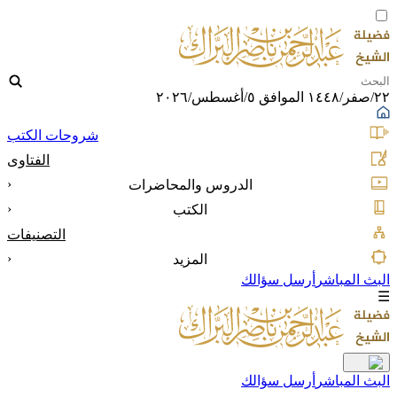
٢٢/صفر/١٤٤٨ الموافق ٥/أغسطس/٢٠٢٦
شروحات الكتب
الفتاوى
‹
الدروس والمحاضرات
‹
الكتب
التصنيفات
‹
المزيد
البث المباشر
أرسل سؤالك
☰
البث المباشر
أرسل سؤالك