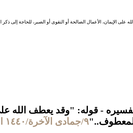
وتفسيره - قوله: "وقد يعطف الله على
المعطوف.."
٩/جمادى الآخرة/١٤٤٠ الموافق ١٤/فبراير/٢٠١٩