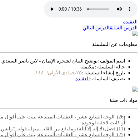
العقيدة
الدرس السابق
الدرس التالي
معلومات عن السلسلة
اسم المؤلف :
توضيح البيان لشجرة الإيمان - لابن ناصر السعدي
حالة السلسلة :
مكتملة
تاريخ إنشاء السلسلة :
٢٥/جمادى الأولى/١٤٤٠
تصنيف السلسلة :
العقيدة
مواد ذات صلة
(26) ‌‌ الوجه السابع عشر - العقليات المبتدعة بنيت على أقو
أو كانت لاحقة لوجوده"
(11) فضل (لا إله إلا الله) وما يقع من القلب منها - قوله: "وليس التوحيد مجرد إقرار العبد بأنه لا خالق إلا الله.."
(25) ‌‌ الوجه السابع عشر - العقليات المبتدعة بنيت على أقوال مشتبهة مجملة تشتمل على حق وباطل - قوله: "والمقصود هنا الفرق بين ما لا يتم الوجوب إلا به، وما لا يتم الواجب إلا به"