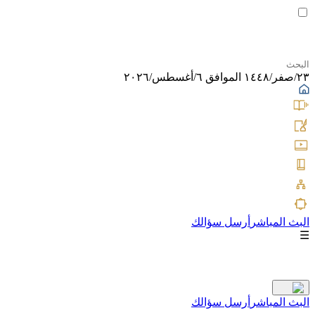
٢٣/صفر/١٤٤٨ الموافق ٦/أغسطس/٢٠٢٦
البث المباشر
أرسل سؤالك
☰
البث المباشر
أرسل سؤالك