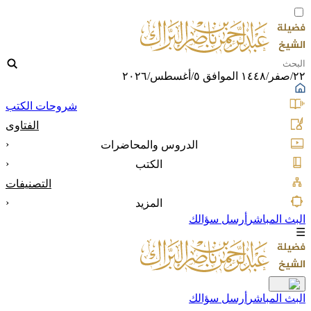
٢٢/صفر/١٤٤٨ الموافق ٥/أغسطس/٢٠٢٦
شروحات الكتب
الفتاوى
‹
الدروس والمحاضرات
‹
الكتب
التصنيفات
‹
المزيد
البث المباشر
أرسل سؤالك
☰
البث المباشر
أرسل سؤالك