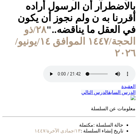
بالاضطرار أن الرسول أراده
أقررنا به ن ولم نجوز أن يكون
في العقل ما يناقضه.."
٢٨/ذو
الحجة/١٤٤٧ الموافق ١٤/يونيو/
٢٠٢٦
العقيدة
الدرس السابق
الدرس التالي
معلومات عن السلسلة
حالة السلسلة :
مكتملة
تاريخ إنشاء السلسلة :
١٣/جمادى الآخرة/١٤٤٧