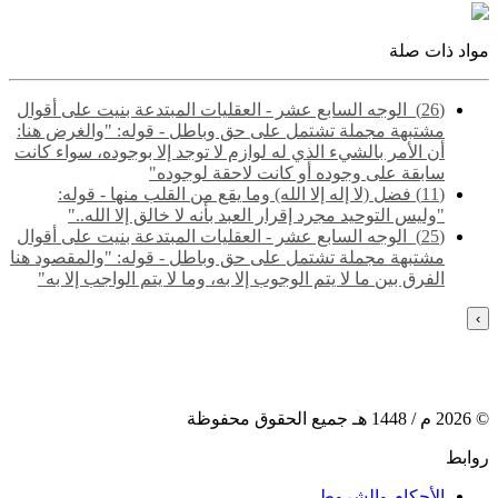
مواد ذات صلة
(26) ‌‌ الوجه السابع عشر - العقليات المبتدعة بنيت على أقوال
مشتبهة مجملة تشتمل على حق وباطل - قوله: "والغرض هنا:
أن الأمر بالشيء الذي له لوازم لا توجد إلا بوجوده، سواء كانت
سابقة على وجوده أو كانت لاحقة لوجوده"
(11) فضل (لا إله إلا الله) وما يقع من القلب منها - قوله:
"وليس التوحيد مجرد إقرار العبد بأنه لا خالق إلا الله.."
(25) ‌‌ الوجه السابع عشر - العقليات المبتدعة بنيت على أقوال
مشتبهة مجملة تشتمل على حق وباطل - قوله: "والمقصود هنا
الفرق بين ما لا يتم الوجوب إلا به، وما لا يتم الواجب إلا به"
›
©
2026
م /
1448
هـ جميع الحقوق محفوظة
روابط
الأحكام والشروط