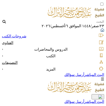
٢٣/صفر/١٤٤٨ الموافق ٦/أغسطس/٢٠٢٦
شروحات الكتب
الفتاوى
‹
الدروس والمحاضرات
‹
الكتب
التصنيفات
‹
المزيد
البث المباشر
أرسل سؤالك
☰
البث المباشر
أرسل سؤالك