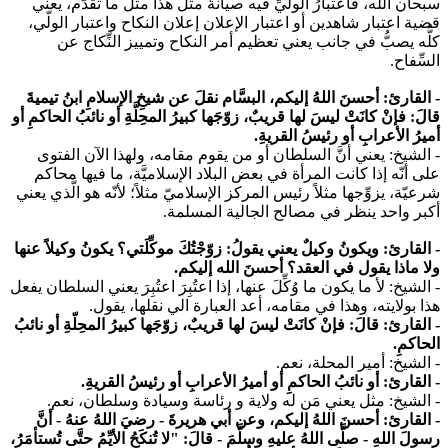
سبحان الله، فاعتبارُ الوليِّ فيه صيانةٌ مثل هذا مثل ما تقدَّم، يعني
قضية اعتبار شاهدين أو اعتبار الإعلان إعلان النكاح واعتبار الولّي،
كلُّه يصبُّ في جانب يعني تعظيم أمر النكاح وتمييز النِّكاج عن
السِّفاح.
- القارئ: أحسنَ اللهُ إليكم، البسَّام نقلَ عن شيخِ الإسلامِ ابنُ تيميةَ
قالَ: فإنْ كانَتْ ليسَ لها قريبٌ، زوّجَها كبيرُ المحِلَّةِ أو نائبُ الحاكمِ أو
أميرُ الأعرابِ أو رئيسُ القريةِ.
- الشيخ:
يعني أنَّ السلطان أو من يقوم مقامه، ولهذا الآن الفتوى
على أنّه إذا كانت المرأة في بعض البلاد الإسلاميَّة، ما فيها محاكم
شرعيّة، يزوِّجها مثلاً رئيس المركز الإسلاميّ مثلاً؛ لأنّه هو الَّذي يعني
أكبر واحد ينظر في مصالح الجالية المسلمة.
- القارئ: ويكونُ وكيلٌ يعني يقولُ: زوّجْتُكَ موكِّلَتي؟ يكونُ وكيلاً عنها
ولا ماذا يقول في العقد؟ أحسنَ الله إليكم.
- الشيخ
: لأ ما يكون ما وُكِّلَ عنها، إذا اعتُبِرَ اعتُبِرَ يعني السلطان يفعل
هذا بولايته، وهذا في مقامه، أعد العبارة الي نقلها، يقول.
- القارئ: قالَ: فإنْ كانَتْ ليسَ لها قريبٌ، زوّجَها كبيرُ المحِلّةِ أو نائبُ
الحاكمِ.
- الشيخ
: أمير المحلة، نعم.
- القارئ: أو نائبُ الحاكمِ أو أميرُ الأعرابِ أو رئيسُ القريةِ.
- الشيخ:
مثل يعني مَن له ولاية و رئاسة وسيادة وسلطان، نعم.
- القارئ: أحسنَ اللهُ إليكم، وعن أبي هريرةَ - رضيَ اللهُ عنهُ - أنَّ
رسولَ اللهِ - صلَّى اللهُ عليهِ وسلَّمَ - قالَ:
"لا تُنكَحُ الأيِّمُ حتَّى تُستأمَرُ،