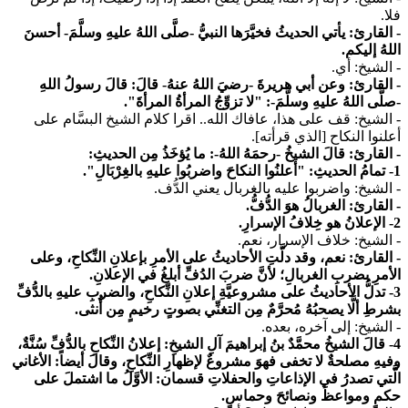
فلا.
- القارئ: يأتي الحديثُ فخيَّرَها النبيُّ -صلَّى اللهُ عليهِ وسلَّمَ- أحسنَ
اللهُ إليكم.
- الشيخ
: أي.
- القارئ: وعن أبي هريرةَ -رضيَ اللهُ عنهُ- قالَ: قالَ رسولُ اللهِ
-صلَّى اللهُ عليهِ وسلَّمَ-: "لا تزوِّجُ المرأةُ المرأةَ".
- الشيخ:
قف على هذا، عافاك الله.. اقرا كلام الشيخ البسَّام على
أعلنوا النكاح [الذي قرأته].
- القارئ: قالَ الشيخُ -رحمَهُ اللهُ-: ما يُؤخَذُ مِن الحديثِ:
1- تمامُ الحديثِ: "أعلنُوا النكاحَ واضربُوا عليهِ بالغِرْبَالِ".
- الشيخ:
واضربوا عليه بالغربال يعني الدُّف.
- القارئ: الغربالُ هوَ الدُّفُّ.
2- الإعلانُ هو خِلافُ الإسرارِ.
- الشيخ:
خلاف الإسرار، نعم.
- القارئ: نعم، وقد دلَّتِ الأحاديثُ على الأمرِ بإعلانِ النِّكاحِ، وعلى
الأمرِ بضربِ الغربالِ؛ لأنَّ ضربَ الدُفِّ أبلغُ في الإعلانِ.
3- تدلُّ الأحاديثُ على مشروعيَّةِ إعلانِ النِّكاحِ، والضربِ عليهِ بالدُّفِّ
بشرطِ ألَّا يصحبُهُ مُحرَّمٌ مِن التغنِّي بصوتٍ رخيمٍ مِن أُنثى.
- الشيخ:
إلى آخره، بعده.
4- قالَ الشيخُ محمَّدٌ بنُ إبراهيمَ آلِ الشيخِ: إعلانُ النِّكاحِ بالدُّفِّ سُنَّةٌ،
وفيهِ مصلحةٌ لا تخفى فهوَ مشروعٌ لإظهارِ النِّكاحِ، وقالَ أيضاً: الأغاني
الَّتي تصدرُ في الإذاعاتِ والحفلاتِ قسمان: الأوَّلُ ما اشتملَ على
حكمٍ ومواعظَ ونصائحَ وحماسٍ.