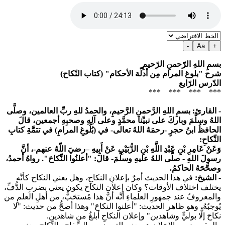
-
Aa
+
بسمِ اللهِ الرّحمنِ الرّحيمِ
شرح "بلوغ المرام مِن أدلّة الأحكام" (كتاب النّكاح)
الدّرس الرّابع
*** *** *** ***
- القارئ
: بسمِ اللهِ الرَّحمنِ الرَّحيمِ، والحمدُ للهِ ربِّ العالمين، وصلَّى
اللهُ وسلَّمَ وباركَ على نبيِّنا محمَّدٍ وعلى آلِهِ وصحبِهِ أجمعين، قالَ
الحافظُ ابنُ حجرٍ -رحمَهُ اللهُ تعالى- في
(بُلُوغِ المرامِ)
في تتمَّةِ كتابِ
النِّكاحِ:
وَعَنْ عَامِرِ بْنِ عَبْدِ اللَّهِ بْنِ الزُّبَيْرِ، عَنْ أَبِيهِ –رضيَ اللّهُ عنهم-، أنَّ
رسولَ اللهِ - صلَّى اللهُ عليهِ وسلَّمَ- قالَ: "أعلنُوا النِّكاحَ". رواهُ أحمدُ،
وصحَّحَهُ الحاكمُ.
- الشيخ
:
في هذا الحديث أمرٌ بإعلانِ النكاحِ، وهل يعني النكاح كأنَّه
يختلف اختلاف الأوقات؟ وكان إعلان النكاح يكون يعني بضربِ الدُّفِّ،
والمعروفُ عند جمهورِ العلماءِ أنَّه أنَّ هذا مُستحَبٌّ، من أهلِ العلمِ من
يُوجبُهُ، وهو ظاهر الحديث: "أعلنوا النكاحَ" وهذا أصحُّ من حديث: "لا
نكاحَ إلَّا بوليٍّ وشاهدين" وإعلان النكاحِ أبلغُ من شاهدين.