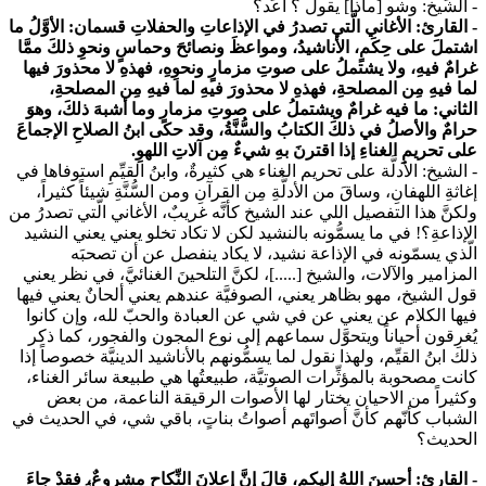
- الشيخ:
وشو [ماذا] يقول ؟ أعد؟
- القارئ: الأغاني الَّتي تصدرُ في الإذاعاتِ والحفلاتِ قسمان: الأوَّلُ ما
اشتملَ على حِكَمٍ، الأناشيدُ، ومواعظَ ونصائحَ وحماسٍ ونحوِ ذلكَ ممَّا
غرامٌ فيهِ، ولا يشتملُ على صوتِ مزمارٍ ونحوِهِ، فهذهِ لا محذورَ فيها
لما فيهِ مِن المصلحةِ، فهذهِ لا محذورَ فيهِ لما فيهِ مِن المصلحةِ،
الثاني: ما فيه غرامٌ ويشتملُ على صوتِ مزمارٍ وما أشبهَ ذلكَ، وهوَ
حرامٌ والأصلُ في ذلكَ الكتابُ والسُّنَّةُ، وقد حكى ابنُ الصلاحِ الإجماعَ
على تحريمِ الغناءِ إذا اقترنَ بهِ شيءٌ مِن آلاتِ اللهوِ.
- الشيخ:
الأدلَّة على تحريم الغناء هي كثيرةٌ، وابنُ القيِّمِ استوفاها في
إغاثةِ اللهفانِ، وساقَ من الأدلَّةِ مِن القرآنِ ومن السُّنَّةِ شيئاً كثيراً،
ولكنَّ هذا التفصيل اللي عند الشيخ كأنَّه غريبٌ، الأغاني الّتي تصدرُ من
الإذاعةِ؟! في ما يسمُّونه بالنشيد لكن لا تكاد تخلو يعني يعني النشيد
الّذي يسمّونه في الإذاعة نشيد، لا يكاد ينفصل عن أن تصحبَه
المزامير والآلات، والشيخ [.....]، لكنَّ التلحينَ الغنائيَّ، في نظر يعني
قول الشيخ، مهو بظاهر يعني، الصوفيَّة عندهم يعني ألحانٌ يعني فيها
فيها الكلام عن يعني عن في شي عن العبادة والحبّ لله، وإن كانوا
يُغرِقون أحياناً ويتحوَّل سماعهم إلى نوع المجون والفجور، كما ذكر
ذلك ابنُ القيِّم، ولهذا نقول لما يسمُّونهم بالأناشيد الدينيَّة خصوصاً إذا
كانت مصحوبة بالمؤثِّرات الصوتيَّة، طبيعتُها هي طبيعة سائر الغناء،
وكثيراً من الاحيان يختار لها الأصوات الرقيقة الناعمة، من بعض
الشباب كأنّهم كأنَّ أصواتَهم أصواتُ بناتٍ، باقي شي، في الحديث في
الحديث؟
- القارئ: أحسنَ اللهُ إليكم، قالَ إنَّ إعلانَ النِّكاحِ مشروعٌ، فقدْ جاءَ