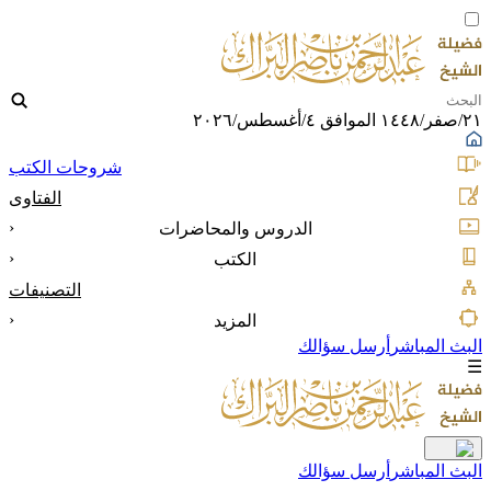
٢١/صفر/١٤٤٨ الموافق ٤/أغسطس/٢٠٢٦
شروحات الكتب
الفتاوى
‹
الدروس والمحاضرات
‹
الكتب
التصنيفات
‹
المزيد
البث المباشر
أرسل سؤالك
☰
البث المباشر
أرسل سؤالك