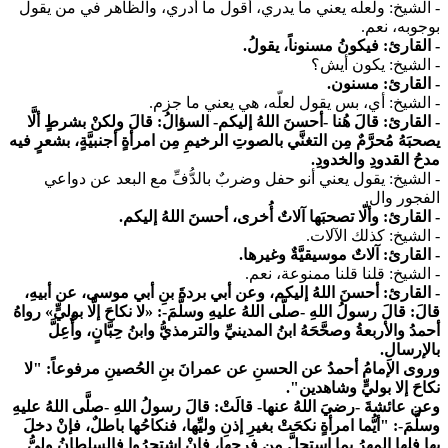
- الشيخ:
ولعلّه يعني ما يدري، أقول ما أدري، والظاهر في من يقول
بوجوبه، نعم.
- القارئ: فيكونُ مسنوناً، يقولُ.
- الشيخ: يكون أيش؟
- القارئ: مسنون.
- الشيخ: أي، بس يقول لعلّه، هي يعني ما جزم.
- القارئ: قالَ هُنا -أحسنَ اللهُ إليكم- السؤالُ: قالَ ولكنْ بشرطٍ ألَّا
يصحبَهُ مُحرَّمٌ مِن التغنَّي بالصوتِ الرخيمِ مِن امرأةٍ أجنبيَّةٍ، بشعرٍ فيه
مدحُ القدودِ والخدودِ.
- الشيخ:
يقول يعني أنو حفل وضربٌ بالدُّفِّ مع البعد عن دواعي
الفجور وال.
- القارئ: وألّا تصحبَها آلاتٌ أُخرى، أحسنَ اللهُ إليكم.
- الشيخ:
كذلك الآلات.
- القارئ: آلاتٌ موسيقيَّةٌ وغيرها.
- الشيخ:
قلنا قلنا ممنوعة، نعم.
- القارئ: أحسنَ اللهُ إليكم، وعن أبي بردةَ بنِ أبي موسى، عن أبيهِ،
قالَ: قالَ رسولُ اللهِ -صلَّى اللهُ عليهِ وسلَّمَ-:
«لا نكاحَ إلَّا بوليٍّ»
رواهُ
أحمدُ والأربعةُ وصحَّحَهُ ابنُ المدينيِّ والترمذيُّ وابنُ حِبَّانٍ، وأُعِلَّ
بالإرسالِ.
وروى الإمامُ أحمدُ عن الحسنِ عن عمرانَ بنِ الحُصينِ مرفوعاً:
"لا
نكاحَ إلا بوليٍّ وشاهدين"
.
وعن عائشةَ -رضيَ اللهُ عنها- قالَتْ: قالَ رسولُ اللهِ -صلَّى اللهُ عليهِ
وسلَّمَ-:
"أيُّما امرأةٍ نكحَتْ بغيرِ إذنِ وليِّها، فنكاحُها باطلٌ، فإنْ دخلَ
بها فلها المهرُ بما استحلَّ مِن فرجِها، فإنْ اشتجرُوا فالسلطانُ وليُّ