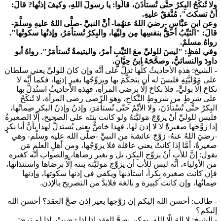
ولا تُنكَحُ البِكرُ حتَّى تُستأذَنَ، قالُوا: يا رسولَ اللهِ، وكيفَ إذنُها? قالَ:
أنْ تسكتَ".
مُتَّفقٌ عليهِ.
وعن ابنِ عبَّاسٍ -رضيَ اللهُ عنهُما- أنَّ النبيَّ -صلَّى اللهُ عليهِ وسلَّمَ-
قالَ:
"الثيِّبُ أحقُّ بنفسِها مِن وليِّها، والبِكرُ تُستأمَرُ، وإذنُها سكوتُها"
.
رواهُ مسلمٌ.
وفي لفظٍ:
"ليسَ للوليِّ معَ الثيِّبِ أمرٌ، واليتيمةُ تُستأمَرُ"
. رواهُ أبو
داودَ والنسائيُّ، وصحَّحَهُ ابنُ حِبَّانٍ.
- الشيخ
: هذهِ الأحاديثُ كلُّها تدلُّ على أنَّه وإن كانَ للوليِّ يعني سلطان
على مَوْليَّتِهِ فليسَ له أن يتحكَّمَ بها ويزوِّجُها بغيرِ إذنِها، فكما أنَّه لا
نكاحَ إلَّا بوليٍّ، فلا نكاحَ إلَّا برضى المرأةِ، فهذهِ الأحاديثُ استُدِلَّ بها
على شرطٍ من شروطِ النِّكاحِ، وهوَ الرِّضى رضى المرأة، لا تُنكَحُ
البِكرُ حتَّى تُسْتأذَنَ، ولا الأيِّمُ حتّى تُستأمَرَ، وإذنُ وإذنُ البكرِ صِماتُها،
فليس للوليِّ أنْ يزوّجَ مَوليَّتهُ ولو كانت بنتَه على الصحيح، إلّا الصغيرةُ
إذا زوَّجَها صغيرةً لا لا إذنَ لها، فهذا خاصٌّ يعني يُستدلُّ لهذا بأنَّ أبا بكرٍ
-رضيَ اللهُ عنهُ- زوَّجَ عائشةَ من النبيِّ -صلّى الله عليه وسلَّم- وهي
صغيرةٌ، أمَّا إذا كانتْ يعني عاقلة فلا يزوّجُها، ومن أهلِ العلمِ مَن
يقول: إنَّ للأبِ أنْ يزوِّج البِكرَ، بل و بغير رضاها، والصواب أنّه كغيره
من الأولياء، أنّه ليس للأب أن يزوِّج مَوليَّته بنته إلَّا برضاها واستئذانها،
فإن كانت صغيرة بِكراً، استأذنها ويكفي في إذنها سكوتها، وإذنها
صِماتُها، وإن كانت كبيرة و بالغة فلابدَّ من التصريح بالإذن.
- طالب: أحسن الله إليكم إن زوَّجها بغير إذن صحَّ العقد؟ أحسن الله
إليكم؟
- الشيخ:
لا إلهَ إلّا الله، يمكن يصحَّ العقد إذا إذا رَضيتْ، إذا لم ترضَ