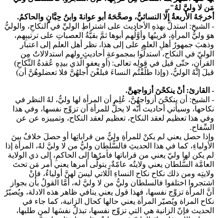
مَن لا وليَّ لهُ"
.
أخرجَهُ الأربعةُ إلَّا النسائيُّ، وصحَّحَهُ أبو عوانةَ وابنُ حِبَّانٍ والحاكمُ.
- الشيخ:
استدلَّ بهذهِ الأحاديث على اشتراطِ الوليِّ في النكاحِ، والوليُّ
هوَ وليُّ المرأةِ، قريبُها وأوَّلُهم أبوها ثمَّ بقيَّةُ العصباتِ على ترتيبِهم،
وذهبَ جمهورُ أهلِ العلمِ على إلى هذا، نظر أهل العلم إلى اعتبار
الوليّ في النكاح، استدلُّوا بمجموعةِ أحاديثٍ ولهم استدلالاتٌ مِن
القرآنِ، حتّى قيل في قولِه تعالى: (أو يعفو الّذي بيدِهِ عُقدةُ النِّكاحِ)
قيلَ إنَّهُ الوليُّ، (وإذا طلّقْتُم النساءَ فبلغْنَ أجلهُنَّ فلا تعضلوهُنَّ أن)
- القارئ: أنْ ينكحْنَ أزواجهنَّ.
- الشيخ:
أن ينكحْنَ أزواجهُنَّ، عُلِم أن المرأة لها وليٌّ، لهُ النظر في
نكاحها، وسيأتي أحاديث أنّه لا يحلُّ للمرأة أن تزوِّج نفسها، وفي هذا
وفي هذا تعظيم لعقد النكاح، تعظيم لعقد النكاح، وتمييزه عن عن
السِّفاح.
وإذا حصل يعني لم يكنْ للمرأةِ وليٌّ من قراباتِها أو حصلَ خلافٌ بينَ
الأولياءِ، كما في هذا الحديثِ فالسُّلطان وليُّ من لا وليَّ لهُ، المرأة إذا
لم يكن لها وليّ يعني من قراباتها فأمرُها إلى الحاكمِ، إلى ذي الولاية
العامَّة السُّلطان يعني ولايتُه عامّةٌ، يتولَّى أمرها يعني أمر مَن تحتَ
ولايتِه ومن ذلك نكاح نكاح النساءِ الّلاتي ليسَ لهنَّ أولياءٌ، فإنْ
اشتجروا اختلفوا فالسلطان وليُّ من لا وليَّ له، أمَّا القولُ بأن بجواز
أنَّ المرأة تزوِّج نفسها، فهذا قول يعني ينافي ظاهر هذه الادلة، ويُصيّرُ
نكاح المراة ويُصيّر المرأة يعني حالها كحال الزانية، كما جاء في
الحديث فإنّ الزانية هي التي تزوِّج نفسها، تبذلُ نفسَها لمن طلبها،