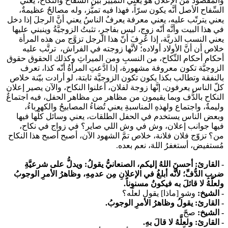
والمقصود من الإعلان هو يعني التمييز بين السِّفاح والنِّكاح، يعني
السِّفاح الأصل أنَّه يكون سرّاً، فهذا فيه تميُّز، وله مصالحٌ عظيمةٌ،
يعني يترتّب عليه، يعني معرفة يعرفُ الناسُ يعني أنَّ الرجلَ إذا دخل
في هذا البيت وأنَّه أنّه زوج، ليس بفاجرٍ، تثبتُ الزوجيَّةُ وينبني عليها
يعني النسب الذريَّة، إذا عُرِفَ أنّ هذا الرجل تزوَّج من هذه المرأة
خلاص أن أنَّ الأولاد أولاده؛ لأنَّها زوجته في الفراش، ترتَّب عليه
أحكام أحكام النِّكاح، من النسبِ ومن الميراثِ وكذلك الحقوق حقوق
الزوجيَّة تكون معروفة مشهورة، إذا ادَّعتِ المرأةُ أنّه كذا، تعرف
بالنفقة وتطالب بكذا يكون تكون الزوجيَّة ثابتة، لو أرادت بيّنة خلاص
كلّ الناس يعرفون، إنَّها زوجة لفلان، أعلنوا النكاح، والآن يصير إعلان
النكاح بالدُّف وبما يقيمون من مظاهر من مظاهر الحفل، فيه اجتماعٌ
وليمةٌ، واجتماع ولهذهِ المناسبةِ يعني تُضاءُ المصابيحُ والكهرباءُ،
وبعض الناس يستخدم في الحفل الطلقات، يعني وسائل كلُّها فيها
فيها جوانب إعلان، وش في وش اللي صاير؟ في زواج في نكاح،
من؟ تزوّج فلان فلانة، خلاص تمَّ الشهود الآن، أصبح أصبح هذا النكاح
مُستفيض، أستغفرُ اللهَ، نعم بعده.
- القارئ: أحسنَ اللهُ إليكم، الصنعانيُّ يقولُ: ويدلُّ على شرعيَّةِ
ضربِ الدُّفِّ؛ لأنَّه أبلغُ في الإعلانِ مِن عدمِهِ، وظاهرُ الأمرِ الوجوبُ
ولعلَّهُ لا قائلَ به فيكونُ مسنوناً.
- الشيخ:
وشو [ماذا] يقول لعلّه؟
- القارئ: يقولُ وظاهرُ الأمرِ الوجوبُ.
- الشيخ
:
صحّ.
- القارئ: ولعلَّهُ لا قالَ بهِ.