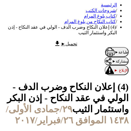
الرئيسية
/
شروحات الكتب
/
كتاب بلوغ المرام
/
كتاب النكاح من بلوغ المرام
/
(4) إعلان النكاح وضرب الدف - الولي في عقد النكاح - إذن
البكر واستئمار الثيب
تحميل
►
طباعة
►
مشاركة
►
الإبلاغ
►
(4) إعلان النكاح وضرب الدف -
الولي في عقد النكاح - إذن البكر
واستئمار الثيب
٢٩/جمادى الأولى/
١٤٣٨ الموافق ٢٦/فبراير/٢٠١٧