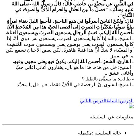
في السُّننِ عن محمَّدٍ بنِ حاطبٍ قالَ: قالَ رسولُ اللهِ -صلَّى اللهُ
عليهِ وسلَّمَ-: "فصلُ ما بينَ الحلالِ والحرامِ الدُّفُّ والصوتُ في
النِّكاحِ".
قالَ: ولكنَّ الناسَ أسرفُوا في هذهِ الناحيةِ، فأحيوا الليلَ بغناءِ امرأةٍ
يبلغُ صوتُها بمُكبِّراتِ الصوتِ إلى أقصى الحيِّ، هذا مِن المُلاحظِ الآنَ
-أحسنَ اللهُ إليكم- قسمُ الرجالِ يسمعون الضربَ ويسمعون الغناءَ.
- الشيخ:
والله إذا كانوا يسمعون الضرب، يسمعون بس دوي، أمَّا إذا
كانوا يسمعون الصوت يعني بوضوح يعني ويسمعون صوت المُنشِدة
أو المغنّية، لا شكَّ أنَّ هذا فتنةٌ ظاهرةٌ، لكن بعض الأحيان تسمع لكن
ما في تمييز.
- القارئ: الشعرُ -أحسنَ اللهُ إليكم- يكونُ فيهِ يعني مجون وفيهِ.
- الشيخ
: خل من هذه، هذا ما هو بال، يختارون أغاني أغاني حبّ
وأغاني عشق ..
- طالب: ما يسمَّى بالطبل؟
- الشيخ:
الفتوى إنَّ الرخصةَ في الدُّفِّ فقط، نعم، قل يا محمَّد.
الدرس السابق
الدرس التالي
معلومات عن السلسلة
حالة السلسلة :
مكتملة