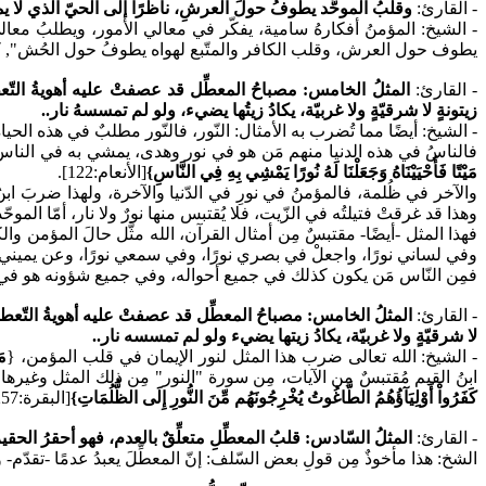
- القارئ:
وقلبُ الموحَّد يطوفُ حولَ العرشِ، ناظرًا إلى الحيّ الذي لا ي
- الشيخ: المؤمنُ أفكارهُ سامية، يفكّر في معالي الأمور، ويطلبُ معالي 
يطوف حول العرش، وقلب الكافر والمتّبع لهواه يطوفُ حول الحُش", ك
- القارئ:
المثلُ الخامس: مصباحُ المعطِّل قد عصفتْ عليه أهويةُ التّعطي
زيتونةٍ لا شرقيّةٍ ولا غربيّة، يكادُ زيتُها يضيء، ولو لم تمسسهُ نار..
- الشيخ: أيضًا مما تُضرب به الأمثال: النّور، فالنّور مطلبٌ في هذه الحيا
فالناسُ في هذه الدنيا منهم مَن هو في نور وهدى، يمشي به في الناس
مَيْتًا فَأَحْيَيْنَاهُ وَجَعَلْنَا لَهُ نُورًا يَمْشِي بِهِ فِي النَّاسِ}
[الأنعام:122].
والآخر في ظُلمة، فالمؤمنُ في نورِ في الدّنيا والآخرة، ولهذا ضربَ ابنُ
وهذا قد غرقتْ فتيلتُه في الزّيت، فلا يُقتبس منها نورٌ ولا نار، أمّا المو
فهذا المثل -أيضًا- مقتبسٌ مِن أمثال القرآن، الله مثَّل حالَ المؤمن وال
وفي لساني نورًا، واجعلْ في بصري نورًا، وفي سمعي نورًا، وعن يميني نور
فمِن النّاس مَن يكون كذلك في جميع أحواله، وفي جميع شؤونه هو في نو
- القارئ:
المثلُ الخامس: مصباحُ المعطِّل قد عصفتْ عليه أهويةُ التّعطيل
لا شرقيّةٍ ولا غربيّة، يكادُ زيتها يضيء ولو لم تمسسه نار..
- الشيخ: الله تعالى ضرب هذا المثل لنور الإيمان في قلب المؤمن،
{
مَ
ابنُ القيم مُقتبسٌ مِن الآيات، مِن سورة "النور" مِن ذلك المثل وغيرها مِن
كَفَرُواْ أَوْلِيَآؤُهُمُ الطَّاغُوتُ يُخْرِجُونَهُم مِّنَ النُّورِ إِلَى الظُّلُمَاتِ}
[البقرة:257]
- القارئ:
المثلُ السّادس: قلبُ المعطِّلِ متعلِّقٌ بالعدم، فهو أحقرُ الحقير
الشخ: هذا مأخوذٌ مِن قولِ بعض السّلف: إنّ المعطِّلَ يعبدُ عدمًا -تقدّم- و