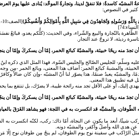
ضاعةُ المشبّه كاسدةٌ: فلا تنفقُ لدينا، وتجارةُ الموحِّد: يُنادى عليها يومَ 
ا كثير في النصوص:
ونَ بِاللَّهِ وَرَسُولِهِ وَتُجَاهِدُونَ فِي سَبِيلِ اللَّهِ بِأَمْوَالِكُمْ وَأَنفُسِكُمْ}
[الصف:10-11] الآيات.
النساء:74]
لظّاهرة بالتّجارة والبيع والشّراء، وفي الحديث:
(كلُّكم يغدو، فبائعٌ نفسَه
سرة رديئة، لا تروجُ عند التجار.
ا أن تجدَ منه ريحًا خبيثة، والمشبّهُ كبائع الخمر، إمّا أن يسكركَ وإمّا أن ي
ليه وسلّم- للجليس الصّالح والجليس السّوء، فهذا المثل الذي ذكره ابنُ 
الخبيثة، والمشبهُ كبائع الخمر: أضاف هذا المعنى، وبائع الخمر -مِن وجه- 
ا، والمشبّه يعبدُ صنمًا، هذا يصوّر لنا أنّ المشبّه -وإن كان ضالاً وكافرًا
ثل فيه تطبيق هذا المعنى.
أن يهدي إليك، أو على الأقل تجد منه رائحة طيبة، لا يضرّك، بل تنتفع بما ي
ا أن تجدَ منه ريحًا خبيثة، والمشبّهُ كبائع الخمر، إمّا أن يسكركَ وإمّا أن ين
 الطّوفان، والمشبِّه قد انكسرت به في اللجة: فهو يشاهد الغَرَقَ بالعيان،
 يركب شيئًا، أبعد ما يكون عن النجاة، أمّا ذاك: ركب، لكنّه انكسرت به 
عد عن هدى الله وأضلّ وأكفر، والمشبّه دونه.
مثله مثلُ الرّاكب في سفينة نوح يوم الطوفان، لم ينجُ مِن طوفان نوح إلّا م