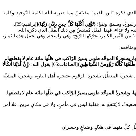
الذي ذكره "ابن القيم" مقتبَسٌ مِما ضربه الله لكلمة التّوحيد وكلمة
{
تُؤْتِي أُكُلَهَا كُلَّ حِينٍ بِإِذْنِ رَبِّهَا}
[إبراهيم:25].
َ فيه ولا غذاء، فهذا المثل مُقتبَسٌ مِن ذلك المثل الذي ذكره الله.
هُ مِن الثّمر الكثير، تحرّكها الرّيح: وهي راسخة, وهي تحمل هذه الثمار،
ومنافعه.
ا، وشجرةُ الموحِّد طوبى يسيرُ الرّاكب في ظلّها مائة عام لا يقطعها..
طَلْعُهَا كَأَنَّهُ رُؤُوسُ الشَّيَاطِينِ}
[الصافات:65] يقول الله:
{
إِنَّ لَدَيْنَا أَنكَالًا
ّل شجرة المعطِّل بشجرة الزقوم -شجرة أهل النار-، وشجرة المشبِّه
ها، وشجرةُ الموحِّد طوبى يسيرُ الرّاكب في ظلّها مائة عام لا يقطعها
.
ٍ ضعيفٌ، لا يُنتفع به، فقلبهُ ليس في مأمنٍ، ولا في مكانٍ مريح، فلا أمن
ِّل كلٌّ منهما في هلاكٍ وضياعٍ وخسران.