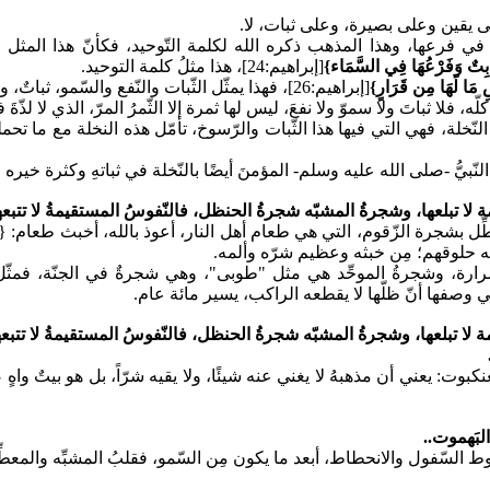
ى يقين وعلى بصيرة، وعلى ثبات، لا.
ة في فرعها، وهذا المذهب ذكره الله لكلمة التّوحيد، فكأنّ هذا المثل 
 ثَابِتٌ وَفَرْعُهَا فِي السَّمَاء}
[إبراهيم:24]، هذا مثلُ كلمة التوحيد.
ضِ مَا لَهَا مِن قَرَارٍ}
[إبراهيم:26]، فهذا يمثّل الثّبات والنّفع والسّمو، ثباتٌ، ورسوخٌ، وسموّ، ونفعٌ:
 فلا ثباتَ ولا سموّ ولا نفعَ، ليس لها ثمرة إلا الثّمرُ المرّ، الذي لا لذّة
لنّخلة، فهي التي فيها هذا الثّبات والرّسوخ، تأمّل هذه النخلة مع ما تحمل
لنّبيُّ -صلى الله عليه وسلم- المؤمنَ أيضًا بالنّخلة في ثباتهِ وكثرة خيره 
ة لا تبلعها، وشجرةُ المشبّه شجرةُ الحنظل، فالنّفوسُ المستقيمةُ لا تتبعه
ِل بشجرة الزّقوم، التي هي طعام أهل النار، أعوذ بالله، أخبث طعام:
{
 المرارة، وشجرةُ الموحِّد هي مثل "طوبى"، وهي شجرةٌ في الجنّة، فمث
 وصفها أنّ ظلّها لا يقطعه الراكب، يسير مائة عام.
ة لا تبلعها، وشجرةُ المشبّه شجرةُ الحنظل، فالنّفوسُ المستقيمةُ لا تتبع
لعنكبوت: يعني أن مذهبهُ لا يغني عنه شيئًا، ولا يقيه شرّاً، بل هو بيتٌ واه
لبَهموت..
وط السّفول والانحطاط، أبعد ما يكون مِن السّمو، فقلبُ المشبِّه والمعط