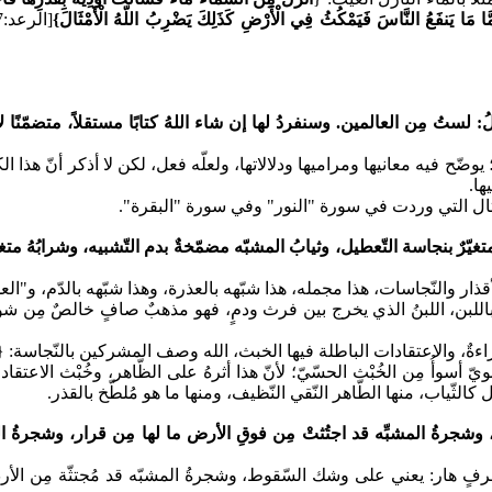
َأَمَّا مَا يَنفَعُ النَّاسَ فَيَمْكُثُ فِي الْأَرْضِ كَذَلِكَ يَضْرِبُ اللّهُ الْأَمْثَالَ}
ُ: لستُ مِن العالمين. وسنفردُ لها إن شاء اللهُ كتابًا مستقلاً، متضمّنًا
ا؛ يوضّح فيه معانيها ومراميها ودلالاتها، ولعلّه فعل، لكن لا أذكر أنّ ه
ها.
ثال التي وردت في سورة "النور" وفي سورة "البقرة".
تغيّرٌ بنجاسة التّعطيل، وثيابُ المشبّه مضمّخةٌ بدم التّشبيه، وشرابُهُ متغيّ
ذار والنّجاسات، هذا مجمله، هذا شبّهه بالعذرة، وهذا شبّهه بالدّم، و"العذرة
شبَّهٌ باللبن، اللبنُ الذي يخرج بين فرث ودمٍ، فهو مذهبٌ صافٍ خالصٌ مِن
ٌ وبراءةٌ، والاعتقادات الباطلة فيها الخبث، الله وصف المشركين بالنّجاسة:
{
معنويّ أسوأُ مِن الخُبْث الحسّيّ؛ لأنّ هذا أثرهُ على الظّاهر، وخُبْث ا
رةُ المشبِّه قد اجتُثتْ مِن فوقِ الأرض ما لها مِن قرار، وشجرةُ الموحِّ
رفٍ هار: يعني على وشك السّقوط، وشجرةُ المشبّه قد مُجتثّة مِن الأر