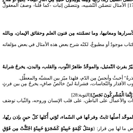
[الرعد:17] الأمثال تتضمّن التّشبيه، وتتضمّن إثبات -كما قلنا- وصفَ المعقول
 لأسرارها ومعانيها، وما تضمّنته مِن فنون العلم وحقائق الإيمان، وبالله
ذا الكتاب موجودٌ أو مطبوعٌ، لكنّه شرح بعض هذه الأمثال في بعض مؤلفاته
رٌ بفرثِ التّمثيل، والموحِّدُ طاهرُ الثّوب، والقلب، والبدن، يخرجُ شرابهُ
ُ" أخبثُ وأنجسُ مِن الدّم، فلهذا ميّز بين المشبِّه والمعطِّل.
 شوب الأقذار والنّجاسات، فشرابهُ لبنٌ خالصٌ صافٍ، يخرجُ مِن بين فرثٍ
إِنَّمَا الْمُشْرِكُونَ نَجَسٌ}
[التوبة:28]
لاعتقادات والأعمال على الباطن، على قلب الإنسان وروحه، والثّياب توصَف
د أصلُها ثابتٌ وفرعُها في السّماء، تُؤتي أُكلها كلّ حينٍ بإذن ربّها،
ض ما لها مِن قرار:
{
وَمَثلُ كَلِمَةٍ خَبِيثَةٍ كَشَجَرَةٍ خَبِيثَةٍ اجْتُثَّتْ مِن فَوْقِ