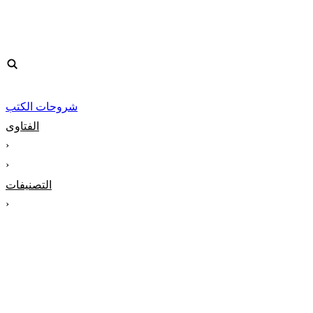
شروحات الكتب
الفتاوى
‹
‹
التصنيفات
‹