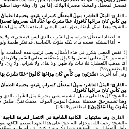
فمصيرُ المعطِّل والمشبّه مصيرهُ الهلاك، إمّا مِن أوّل وهلة -وهذا ينطب
- القارئ:
المثلُ العاشر: منهلُ المعطّل كسرابٍ بِقيعةٍ، يحسبهُ الظمآنُ م
مِن كأسٍ كانَ مزاجُها كافورًا، عينًا يشربُ بها عبّاد الله يفجرونها تفجيرًا
- الشيخ: وهذا المثل -أيضًا- يصوّر نفس المعنى المتقدم، لكنّه مثل اعتقاد
اعتقاد المعطّل: شرابه مثل السّراب الذي ليس فيه شيء، ولا يجد ا
أمّا المشبّه: فعنده ماء، لكنّه ملوّث بالنّجاسة، قد تغيّر طعمهُ ولو
إذًا نفس المعنى يتكرر في هذه الأمثال، يعني ترتيب هذه المذاهب، وأنّ 
المستنير، كلّ معاني الفضل والكمال مُتحقّقة، معاني السّمو والارتفاع وا
أمّا مذهب التّعطيل: فلا ثباتَ ولا طُهرَ، ولا نقاء، ولا شراب، ولا رِيّ،
[المطففين:28]
وفي آية أخرى:
{
يَشْرَبُونَ مِن كَأْسٍ كَانَ مِزَاجُهَا كَافُورًا*عَيْنًا يَشْرَبُ بِهَا عِبَا
- القارئ: المثلُ العاشر: منهلُ المعطّل كسرابٍ بِقيعةٍ، يحسبهُ الظمآنُ 
مِن كأسٍ كانَ مزاجُها كافورًا..
- الشيخ: كلّ هذا على سبيل التشبيه، يعني مشربهُ مثل الشّراب الذي وعد 
وهذا تشبيه حقّ، فمذهبُهُ -مذهبُ المؤمن الموحّد- مذهبٌ نقيٌّ، طاهرٌ، في
يَشْرَبُ بِهَا الْمُقَرَّبُونَ}
[المطففين:26-28] .
- القارئ:
وقد سمّيتها بـ "الكافية الشّافية في الانتصار للفرقة الناجية"
،
- الشيخ: رحمه الله، وجزاه الله خيرًا على هذا الجهد العظيم النّافع، ي
وأهل التعطيل، في الحقيقة فيما ذكره خيرٌ كثيرٌ، مَن أحاط به وحقّ