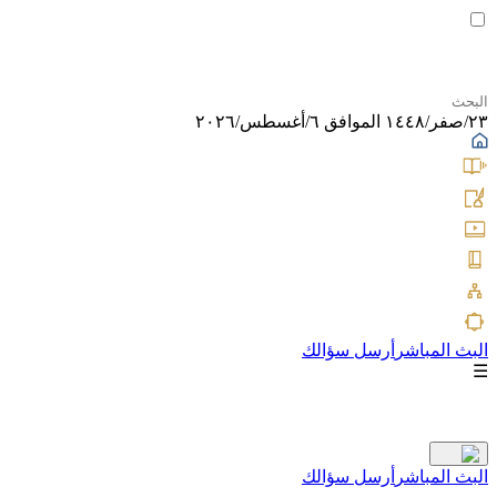
٢٣/صفر/١٤٤٨ الموافق ٦/أغسطس/٢٠٢٦
البث المباشر
أرسل سؤالك
☰
البث المباشر
أرسل سؤالك