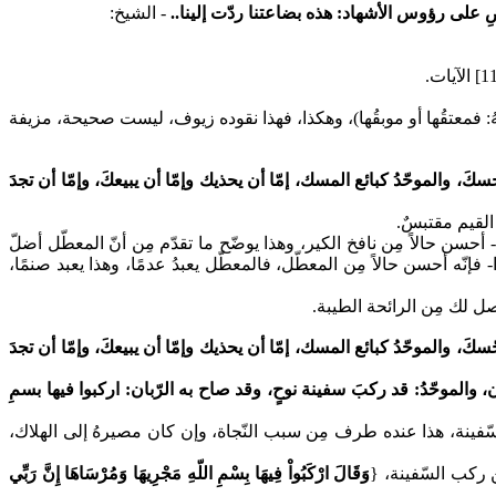
العرضِ على رؤوس الأشهاد: هذه بضاعتنا ردّت إلينا..
- الشيخ:
ُ: فمعتقُها أو موبقُها)
، وهكذا، فهذا نقوده زيوف، ليست صحيحة، مزيفة
نجسكَ، والموحّدُ كبائع المسك، إمّا أن يحذيك وإمّا أن يبيعكَ، وإمّا أن تجدَ
القيم مقتبسٌ.
أحسن حالاً مِن نافخ الكير، وهذا يوضّح ما تقدّم مِن أنّ المعطّل أضلّ
- فإنّه أحسن حالاً مِن المعطّل، فالمعطّل يعبدُ عدمًا، وهذا يعبد صنمًا،
حصل لك مِن الرائحة الطيبة.
جّسكَ، والموحّدُ كبائع المسك، إمّا أن يحذيك وإمّا أن يبيعكَ، وإمّا أن تجدَ
 والموحّدُ: قد ركبَ سفينة نوحٍ، وقد صاح به الرّبان: اركبوا فيها بسمِ
السّفينة، هذا عنده طرف مِن سبب النّجاة، وإن كان مصيرهُ إلى الهلاك،
َن ركب السّفينة،
{
وَقَالَ ارْكَبُواْ فِيهَا بِسْمِ اللّهِ مَجْرِيهَا وَمُرْسَاهَا إِنَّ رَبِّي