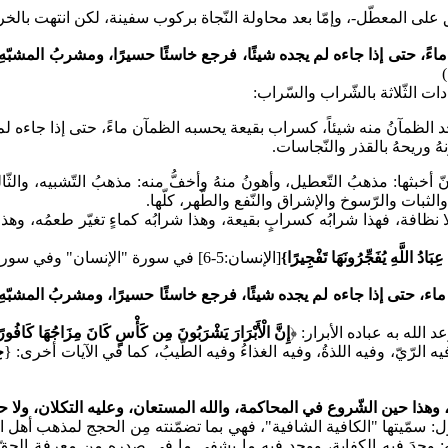
ق على المعطّل-، وإمّا بعد محاولة النّجاة بركوب سفينة، لكن انتهت بالخر
اءً، حتى إذا جاءه لم يجده شيئًا، فرجع خاسئًا حسيرًا، ومشربُ المشبّهِ مِ
)
ات الثّلاثة بالشّراب والسّراب:
لظمآنُ منه شيئاً، كسراب بقيعة يحسبه الظمآن ماءً، حتى إذا جاءه لم يج
نهُ وريحهُ بالقذر والنّجاسات.
أخبثها: مذهبُ التّعطيل، وأهونُ منهُ وأخفُّ منه: مذهبُ التّشبيه، والثّ
لثبات والرّسوخ والإشراق والنّفع والطّهر، كلّها.
 ولا نظافة، فهذا شرابُه كسرابٍ بقيعة، وهذا شرابُه كماءٍ تغيّر طعمُه، وهذ
دُ اللَّهِ يُفَجِّرُونَهَا تَفْجِيرًا}
[الإنسان:5-6] في سورة "الإنسان" وفي سورة "المطففين"، أعد المثل .
ماء، حتى إذا جاءه لم يجده شيئًا، فرجع خاسئًا حسيرًا، ومشربُ المشبّهِ مِ
الله به عباده الأبرار:
﴿
إِنَّ الْأَبْرَارَ يَشْرَبُونَ مِن كَأْسٍ كَانَ مِزَاجُهَا كَافُورًا*ع
ه الرّيّ، وفيه اللذةُ، وفيه الغذاءُ وفيه الطّيبُ، كما في الآيات أخرى:
{
خ
وهذا حين الشّروع في المحاكمة، والله المستعان، وعليه التكلان، ولا حولَ 
قول: سمّيتها "الكافية الشافية"، فهي بما تضمّنته مِن الحجج لمذهب أهل ال
قه: وجدَ فيه الكفاية، ووجد فيه ما يشفي ما في صدره مِن معرفة الح