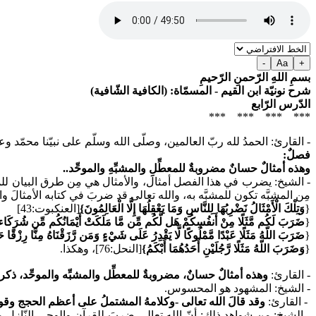
-
Aa
+
بسمِ اللهِ الرّحمنِ الرّحيمِ
شرح نونيّة ابن القيم - المسمّاة: (الكافية الشّافية)
الدّرس الرّابع
*** *** *** ***
- القارئ: الحمدُ لله ربّ العالمين، وصلّى الله وسلّم على نبيّنا محمّد و
فصلٌ:
وهذه أمثالٌ حسانٌ مضروبةٌ للمعطِّلِ والمشبِّهِ والموحِّد..
- الشيخ: يضرب في هذا الفصل أمثال، والأمثال هي مِن طرق البيان للمعان
مِن المشبَّه تكون للمشبَّه به، والله تعالى قد ضربَ في كتابه الأمثالَ وا
{
وَتِلْكَ الْأَمْثَالُ نَضْرِبُهَا لِلنَّاسِ وَمَا يَعْقِلُهَا إِلَّا الْعَالِمُونَ}
[العنكبوت:43]
{
ضَرَبَ لَكُم مَّثَلًا مِنْ أَنفُسِكُمْ هَل لَّكُم مِّن مَّا مَلَكَتْ أَيْمَانُكُم مِّن شُرَكَاء
{
ضَرَبَ اللّهُ مَثَلًا عَبْدًا مَّمْلُوكًا لَّا يَقْدِرُ عَلَى شَيْءٍ وَمَن رَّزَقْنَاهُ مِنَّا رِزْقًا ح
{
وَضَرَبَ اللّهُ مَثَلًا رَّجُلَيْنِ أَحَدُهُمَا أَبْكَمُ}
[النحل:76]، وهكذا.
- القارئ:
وهذه أمثالٌ حسانٌ، مضروبةٌ للمعطِّل والمشبِّه والموحِّد، ذك
- الشيخ: المشهود هو المحسوس.
- القارئ:
وقد قالَ الله تعالى -وكلامهُ المشتملُ على أعظم الحجج وقو
- الشيخ: مِن شواهد ذلك: أنّ الله تعالى ضربَ للقرآن والوحي النّازل مثلا