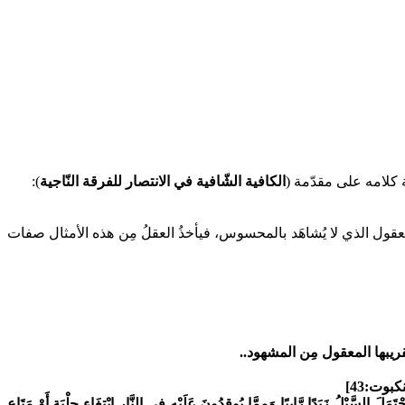
ة كلامه على مقدّمة (
الكافية الشّافية في الانتصار للفرقة النّاجية
):
معقول الذي لا يُشاهَد بالمحسوس، فيأخذُ العقلُ مِن هذه الأمثال صفات
قريبها المعقول مِن المشهود..
كبوت:43]
َلَ السَّيْلُ زَبَدًا رَّابِيًا وَمِمَّا يُوقِدُونَ عَلَيْهِ فِي النَّارِ ابْتِغَاء حِلْيَةٍ أَوْ مَتَاعٍ