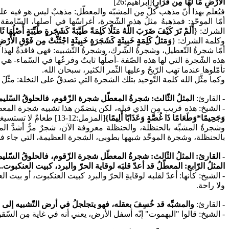
الْأَرْضِ مَا لَهَا مِن قَرَارٍ}
[إبراهيم:26]
فيُعلم بهذا أنّ مذهب كلّ مِن المشبّه والمعطّل: مذهبٌ ليس هو فيه عل
أمّا الموحّد: فمذهبهُ مثلُ هذه الشّجرة، أغراسُها في أصلها، السّامق
الشرك:
{
أَلَمْ تَرَ كَيْفَ ضَرَبَ اللّهُ مَثَلًا كَلِمَةً طَيِّبَةً كَشَجَرةٍ طَيِّبَةٍ أَصْلُهَا
وكلمة الشرك:
{
وَمَثلُ كَلِمَةٍ خَبِيثَةٍ كَشَجَرَةٍ خَبِيثَةٍ اجْتُثَّتْ مِن فَوْقِ الْأَرْ
أمّا شجرةُ التّعطيل، وشجرةُ الشّرك، وشجرةُ التّشبيه: فهي فاقدةٌ لهذا كلّه،
هذه الشّجرة التي لها هذه الصّفة -أصلُها ثابتٌ وفرعُها في السّماء- هي ا
تأمّلوها عندما تهب الرّيحُ وعليها الثّمر الكثير، سبحان الله.
وكما مثَّل الله كلمة التّوحيد بتلك الشجرة التي تصدقُ على النخلة: مثّلَ ا
- القارئ:
المثلُ الثّالث: شجرةُ المعطّل شجرة الزّقوم، فالحلوقُ السّليم
- الشيخ: هذه قريب مِن الذي قبله، لكن يتضمّن هذا تشبيه شجرة المعطّ
وَجَحِيمًا*وَطَعَامًا ذَا غُصَّةٍ وَعَذَابًا أَلِيمًا}
[المزمل:12-13] طعامٌ لا تستسيغه حلوقهم؛ مِن خبثه وعظيم شرّه وألمه.
وشجرةُ المشبِّه بالحنظلة، والحنظلة معروفة الآن، شجرٌ مرٌّ أشدَّ
بالحنظلة، وشجرة الموحِّد شبهها بطوبى، الشجرة العظيمة، التي جاء في
- القارئ: المثلُ الثّالث: شجرةُ المعطّل شجرة الزّقوم، فالحلوقُ السّليم
المثلُ الرّابع: المعطّلُ قد أعدّ قلبَه لوقاية الحرّ والبرد، كبيت العنكبوت..
- الشيخ: كأنها: أعدّ لقلبه لوقايةِ الحرّ والبرد كبيت العنكبوت، أو بيت ا
ولا راحة.
- القارئ:
والمشبِّه قد خُسِفَ بعقله، فهو يتجلجلُ في أرض التّشبيه إلى ا
- الشيخ: قالوا "البهموت" إنّه أسفل الأرض، يعني أنه في غاية مِن السّق