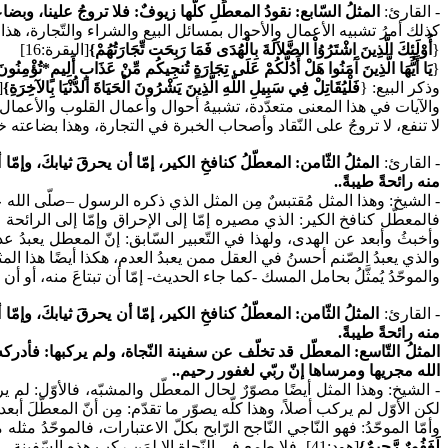
- القارئ:
المثلُ السّابع: نقودُ المعطِّلِ كلُّها زيوفٌ: فلا تروجُ علينا، وب
كذلك أمرُ تشبيه الأعمال والأحوال بمسائل البيع والشراء والتّجارة، هذ
{
أُوْلَئِكَ الَّذِينَ اشْتَرُوُاْ الضَّلاَلَةَ بِالْهُدَى فَمَا رَبِحَت تِّجَارَتُهُمْ}
[البقرة:16]
{
يَا أَيُّهَا الَّذِينَ آَمَنُوا هَلْ أَدُلُّكُمْ عَلَى تِجَارَةٍ تُنجِيكُم مِّنْ عَذَابٍ أَلِيمٍ*تُؤْمِنُ
وذكر البيع:
{
فَلْيُقَاتِلْ فِي سَبِيلِ اللّهِ الَّذِينَ يَشْرُونَ الْحَيَاةَ الدُّنْيَا بِالآخِرَةِ}
[
والآيات في هذا المعنى متعدّدة، تشبيهُ أحوال وأعمال القلوب والأعمال ا
لا تنفع، لا تروجُ على النّقاد وأصحاب الخبرة في التجارة، وهذا بضاعته خا
- القارئ:
المثلُ الثّامن: المعطّلُ كنافخِ الكير، إمّا أن يحرقَ ثيابكَ، وإمّ
منه رائحةً طيبةً..
- الشيخ: وهذا المثل مُقتبسٌ مِن المثل الذي ذكره الرسول –صلّى الله ع
فالمعطّل كنافخ الكير: الذي مصيره إمّا إلى الإحراق وإمّا إلى الرائحة 
وأخبثُ وأبعد عن الهدى، ولهذا في التّعبير السّابق: إنّ المعطل يعبدُ عدمً
والذي يعبدُ الصّنم أحسنُ في العقل ممن يعبدُ العدم، هكذا أيضًا هذا الم
والموحّدُ يُمثَّلُ بحامل المسك -كما جاء الحديث- إمّا أن تبتاعَ منه، أو 
- القارئ:
المثلُ الثّامن: المعطّلُ كنافخِ الكير، إمّا أن يحرقَ ثيابكَ، وإمّ
منه رائحةً طيبةً.
المثلُ التّاسع: المعطّل قد تخلّف عن سفينة النّجاة، ولم يركبها: فأدركه
الله مجريها ومرساها إنّ ربّي لغفور رحيم..
- الشيخ: وهذا المثل أيضًا مصوّرٌ لحال المعطّل والمشبّه، فالأوّل: لم
لكن الأوّل لم يركب أصلاً، وهذا كلّه يصوّر ما تقدّم: مِن أنّ المعطّلَ أب
وأمّا الموحّدُ: فهو النّاجي النّاجح الرّابح بكلّ الاعتبارات، فالموحّدُ 
لَغَفُورٌ رَّحِيمٌ}
[هود:41]، فلا طمع في النّجاة إلا لِمَن ركب هذه السّفينة.