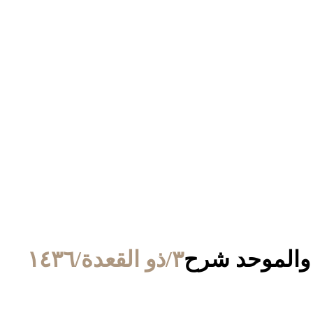
٣/ذو القعدة/١٤٣٦