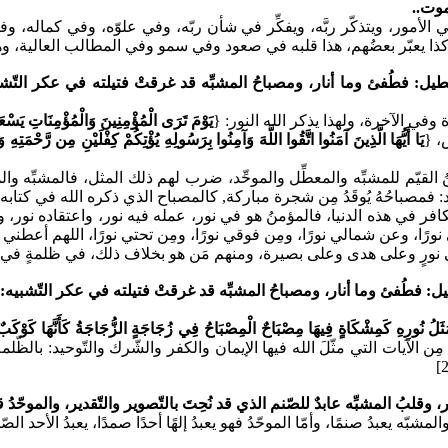
موت..
الأمور، ويتذكّر ربَّه، ويفكِّر في شأن ربّه، وفي علوّه، وفي كماله، وف
ذا يعبّر بعضُهم، هذا قلبه في صعود وفي سمو وفي المطالب العالية، 
ل: فطُفئ وما أنار، ومصباحُ المشبِّه قد غرقتْ فتيلته في عكر التّشبيه: 
ة وفي الآخرة، ولهذا يذكر الله النور:
{
يَوْمَ تَرَى الْمُؤْمِنِينَ وَالْمُؤْمِنَاتِ يَسْعَى
،
{
يَا أَيُّهَا الَّذِينَ آمَنُوا اتَّقُوا اللَّهَ وَآمِنُوا بِرَسُولِهِ يُؤْتِكُمْ كِفْلَيْنِ مِن رَّحْمَتِه
 القيّم للمشبِّه والمعطِّل والموحِّد، ضرب لهم ذلك المثل، فالمشبِّه والم
حّد: فمصباحُهُ يُوقَدُ مِن شجرة مباركة, كالمصباح الذي ذكره الله في كتابه.
كافر في هذه الدنيا، فالمؤمنُ هو في نور، عمله فيه نور، واعتقاده نور، وله
ًا، وعن شمالي نورًا، ومِن فوقي نورًا، ومِن تحتي نورًا، اللهم أعطني نو
رٍ وعلى هدى وعلى بصيرة، ومنهم مَن هو بخلاف ذلك، في ظلمةٍ في جميع 
: فطُفئ وما أنار، ومصباحُ المشبِّه قد غرقتْ فتيلته في عكر التّشبيه: فل
ثَلُ نُورِهِ كَمِشْكَاةٍ فِيهَا مِصْبَاحٌ الْمِصْبَاحُ فِي زُجَاجَةٍ الزُّجَاجَةُ كَأَنَّهَا كَوْكَبٌ د
 الآيات التي مثّلَ الله فيها الإيمان والكفر والشّرك والتّوحيد: بالظّلمة 
، وقلبُ المشبِّه عابدٌ للصّنم الذي قد نُحِتَ بالتّصوير والتّقدير، والموحّد
المشبّه يعبدُ صنمًا، وأمّا الموحّدُ فهو يعبدُ إلهًا أحدًا صمدًا، يعبدُ الأ