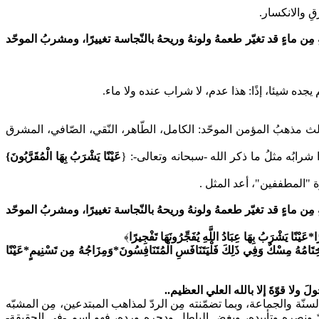
قِ والانكسار.
ن ماءٍ قد تغيّر طعمهُ ولونهُ وريحهُ بالنّجاسة تغييرًا، ومشربُ الموحّد
ده شيئا، إذًا: هذا عدم، لا شراب عنده ولا ماء.
الث مذهبُ المؤمن الموحّد: الكامل، الطّاهر، النّقي، الصّافي، المشرق
ا شرابُه مثلُ ما ذكر الله -سبحانه وتعالى-:
{
عَيْنًا يَشْرَبُ بِهَا الْمُقَرَّبُونَ}
ن ماءٍ قد تغيّر طعمهُ ولونهُ وريحهُ بالنّجاسة تغييرًا، ومشربُ الموحّد
َيْنًا يَشْرَبُ بِهَا عِبَادُ اللَّهِ يُفَجِّرُونَهَا تَفْجِيرًا
﴾
ِتَامُهُ مِسْكٌ وَفِي ذَلِكَ فَلْيَتَنَافَسِ الْمُتَنَافِسُونَ*وَمِزَاجُهُ مِن تَسْنِيمٍ*عَيْنًا
ولا قوّةَ إلا بالله العلي العظيم..
سنّة والجماعة، وبما تضمّنته مِن الردّ لمذاهب المبتدعين، مِن المشبّه
قّ ونصره وتأييده، وبغض الباطل ودحره ورده، فهو اسم -في الحقيقة-