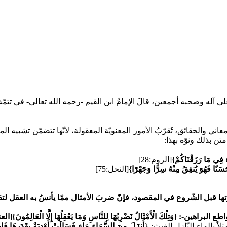
على آله وصحبه أجمعين، قالَ الإمامُ ابن القيم -رحمه الله تعالى- في تتمّ
ي والحقائق، تُقرّبُ الأمور المعنويّة المعقولة، لأنّها تتضمّن تشبيه ال
متن بذلك ونوّه بهذا:
 فِي مَا رَزَقْنَاكُمْ}
[الروم:28]
َسَنًا فَهُوَ يُنفِقُ مِنْهُ سِرًّا وَجَهْرًا}
[النحل:75]
رتها قبل الشّروع في المقصود، فإنّ ضربَ الأمثال ممّا يأنسُ به العقل لت
اطع البراهين-:
{وَتِلْكَ الْأَمْثَالُ نَضْرِبُهَا لِلنَّاسِ وَمَا يَعْقِلُهَا إِلَّا الْعَالِمُونَ}
[العن
ً بالماء النّازل الغيث:
{
أَنزَلَ مِنَ السَّمَاء مَاء فَسَالَتْ أَوْدِيَةٌ بِقَدَرِهَا فَاحْتَم