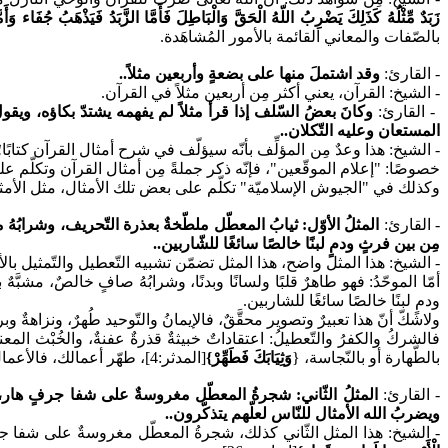
زَبَدٌ مِّثْلُهُ كَذَلِكَ يَضْرِبُ اللّهُ الْحَقَّ وَالْبَاطِلَ فَأَمَّا الزَّبَدُ فَيَذْهَبُ جُفَاء و
بالصّفات والمعاني القائمة بالأمور المُشاهَدة.
- القارئ:
وقد اشتملَ منها على بضعةٍ وأربعين مثلاً..
- الشيخ: القرآن، يعني أكثر مِن أربعين مثلاً في القرآن.
- القارئ:
وكانَ بعضُ السّلف إذا قرأ مثلاً لم يفهمه يشتدّ بكاؤه، ويقول
المستعان وعليه التّكلان..
- الشيخ: هذا وعدٌ مِن المؤلِّف بأنّه سيؤلّف في شرح أمثال القرآن كتابً
خصوصًا: "إعلام الموقّعين"، فإنّه ذكر جملةً مِن أمثال القرآن وتكلّم علي
وكذلك في "الجيوش الإسلاميّة" تكلّم على بعض تلك الأمثال، مثل الأم
- القارئ:
المثلُ الأوّل: ثيابُ المعطّل ملطّخةٌ بعذرة التّحريف، وشرابُهُ م
مِن بين فرثٍ ودمٍ لبنًا خالصًا سائغًا للشّاربين..
- الشيخ: هذا المثل واضح، هذا المثل تضمّن تشبيه التّعطيل والتّمثيل بالأق
أمّا الموحّدُ: فهو طاهرٌ قلبًا ولسانًا وبدنًا، وشرابُهُ صافٍ خالصٌ، م
ودمٍ لبنًا خالصًا سائغًا للشاربين.
ولاشكّ أنّ هذا تعبيرٌ وتصوير محقَّقٌ، فالإيمانُ والتّوحيد طُهرٌ، ونزاهة
فالشركُ والكفرُ والتّعطيلُ: اعتقاداتٌ خبيثةٌ قذرةٌ عفنةٌ، والخُبْث ال
بالطّهارة أو بالنّجاسة،
{
وَثِيَابَكَ فَطَهِّرْ}
[المدثر:4]، طهّر أعمالك، فالأعمال كالثّياب، منها الطّاهر النّقي النّظيف، ومنها ما هو مُلطّخ بالقذر.
- القارئ:
المثلُ الثّاني: شجرةُ المعطّل مغروسةٌ على شفا جرفٍ هار، وشج
ويضربُ الله الأمثال للنّاس لعلّهم يتذكّرون..
- الشيخ: هذا المثل الثّاني كذلك، شجرةُ المعطّل مغروسةٌ على شفا ج