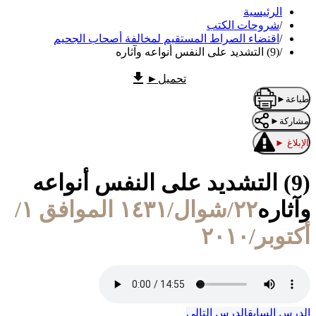
الرئيسية
/
شروحات الكتب
/
اقتضاء الصراط المستقيم لمخالفة أصحاب الجحيم
/
(9) التشديد على النفس أنواعه وآثاره
تحميل
►
طباعة
►
مشاركة
►
الإبلاغ
►
(9) التشديد على النفس أنواعه
وآثاره
٢٢/شوال/١٤٣١ الموافق ١/
أكتوبر/٢٠١٠
الدرس السابق
الدرس التالي