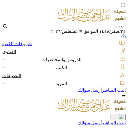
٢٤/صفر/١٤٤٨ الموافق ٧/أغسطس/٢٠٢٦
شروحات الكتب
الفتاوى
‹
الدروس والمحاضرات
‹
الكتب
التصنيفات
‹
المزيد
البث المباشر
أرسل سؤالك
☰
البث المباشر
أرسل سؤالك