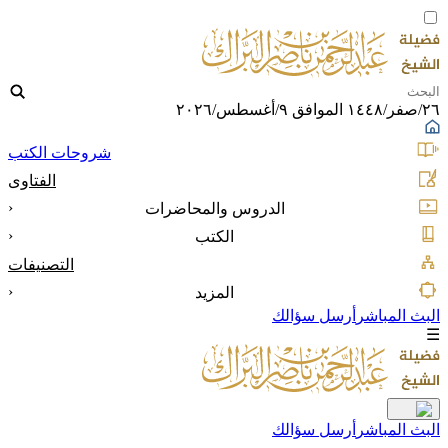
٢٦/صفر/١٤٤٨ الموافق ٩/أغسطس/٢٠٢٦
شروحات الكتب
الفتاوى
‹
الدروس والمحاضرات
‹
الكتب
التصنيفات
‹
المزيد
البث المباشر
أرسل سؤالك
☰
البث المباشر
أرسل سؤالك