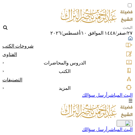
٢٧/صفر/١٤٤٨ الموافق ١٠/أغسطس/٢٠٢٦
شروحات الكتب
الفتاوى
‹
الدروس والمحاضرات
‹
الكتب
التصنيفات
‹
المزيد
البث المباشر
أرسل سؤالك
☰
البث المباشر
أرسل سؤالك