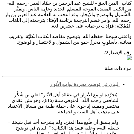
كتاب «الدين الحق» للشيخ عبد الرحمن بن حمَّاد العمر -رحمه الله-
من الكتب المفيدة الموجه للمسلم الجديد وعامة الناس، وتميَّز
بالشُّمول والوضوح والإيجاز، وقد أُعجب به العلّامة عبد العزيز بن باز
رحمه الله، وأمر قسم الترجمة برئاسة الإفتاء بترجمته إلى اللغات
المُمْكِنَة؛ فزادت ترجماته على عشرين لغة.
واعتنى شيخنا -حفظه الله- بتوضيح مقاصد الكتاب الكليَّة، وتقريب
معانيه، بأسلوبٍ محررٍّ جمع ‏بين الشمول والاختصار والوضوح.
رقم الإصدار
22
مواد ذات صلة
البيان في توضيح مجردة لوامع الأنوار
"مُجرَّدة لوامع الأنوار في عقائد أهل الآثار" لعلي بن شُكْر
الشافعي-رحمه الله- المتوفى سنة (616)، وهو متن عقدي
مختصر ومفيد، إذ حوى على جملة طيبة من مسائل الاعتقاد
على مذهب أهل السنة والجماعة.
ولم يسبق أن طُبع هذا المتن، ولم يشرحه أحد قبل شيخنا –
حفظه الله-، وعليه فيعد هذا الكتاب: " البيان في توضيح
مجرَّدة لوامع الأنوار" هو أول إخراج وشرح للمتن.