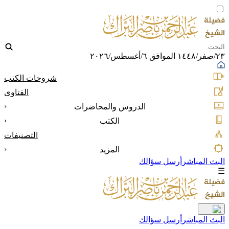
٢٣/صفر/١٤٤٨ الموافق ٦/أغسطس/٢٠٢٦
شروحات الكتب
الفتاوى
‹
الدروس والمحاضرات
‹
الكتب
التصنيفات
‹
المزيد
البث المباشر
أرسل سؤالك
☰
البث المباشر
أرسل سؤالك