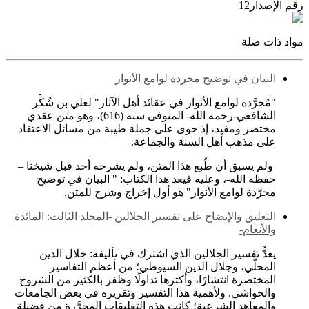
رقم الإصدار
12
مواد ذات صلة
البيان في توضيح مجردة لوامع الأنوار
"مُجرَّدة لوامع الأنوار في عقائد أهل الآثار" لعلي بن شُكْر
الشافعي-رحمه الله- المتوفى سنة (616)، وهو متن عقدي
مختصر ومفيد، إذ حوى على جملة طيبة من مسائل الاعتقاد
على مذهب أهل السنة والجماعة.
ولم يسبق أن طُبع هذا المتن، ولم يشرحه أحد قبل شيخنا –
حفظه الله-، وعليه فيعد هذا الكتاب: " البيان في توضيح
مجرَّدة لوامع الأنوار" هو أول إخراج وشرح للمتن.
التعليق والإيضاح على تفسير الجلالين -المجلد الثالث: المائدة
والأنعام-
يعدُّ تفسير الجلالين الذي اشترك في تأليفه: جلال الدين
المحلَّي، وجلال الدين السيوطي؛ من أعظم التفاسير
المختصرة انتشارًا، وأكثرها تداولًا وظفر بالكثير من الشروح
والحواشي. ولأهمية هذا التفسير وتقريره في بعض الجامعات
والمعاهد الشرعية؛ كانت هذه التعليقات المحرَّرة من فضيلة