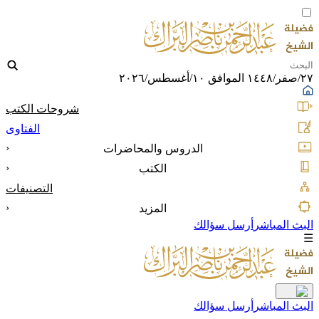
٢٧/صفر/١٤٤٨ الموافق ١٠/أغسطس/٢٠٢٦
شروحات الكتب
الفتاوى
‹
الدروس والمحاضرات
‹
الكتب
التصنيفات
‹
المزيد
البث المباشر
أرسل سؤالك
☰
البث المباشر
أرسل سؤالك