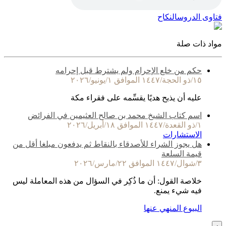
فتاوى الدروس
النكاح
مواد ذات صلة
حكم من خلع الإحرام ولم يشترط قبل إحرامه
١٥/ذو الحجة/١٤٤٧ الموافق ١/يونيو/٢٠٢٦
عليه أن يذبح هديًا يقسِّمه على فقراء مكة
اسم كتاب الشيخ محمد بن صالح العثيمين في الفرائض
١/ذو القعدة/١٤٤٧ الموافق ١٨/أبريل/٢٠٢٦
الاستشارات
هل يجوز الشراء للأصدقاء بالنقاط ثم يدفعون مبلغا أقل من
قيمة السلعة
٣/شوال/١٤٤٧ الموافق ٢٢/مارس/٢٠٢٦
خلاصة القول: أن ما ذُكِر في السؤال من هذه المعاملة ليس
فيه شيء يمنع.
البيوع المنهي عنها