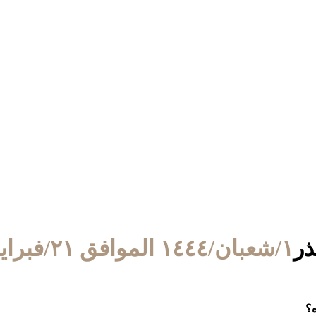
ذر
١/شعبان/١٤٤٤ الموافق ٢١/فبراير/٢٠٢٣
ه؟