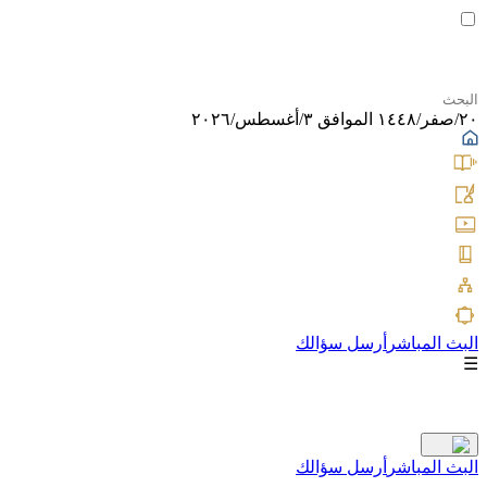
٢٠/صفر/١٤٤٨ الموافق ٣/أغسطس/٢٠٢٦
البث المباشر
أرسل سؤالك
☰
البث المباشر
أرسل سؤالك