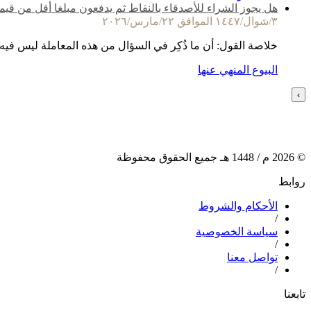
هل يجوز الشراء للأصدقاء بالنقاط ثم يدفعون مبلغا أقل من قيم
٣/شوال/١٤٤٧ الموافق ٢٢/مارس/٢٠٢٦
خلاصة القول: أن ما ذُكِر في السؤال من هذه المعاملة ليس فيه
البيوع المنهي عنها
›
©
2026
م /
1448
هـ جميع الحقوق محفوظة
روابط
الأحكام والشروط
/
سياسة الخصوصية
/
تواصل معنا
/
تابعنا