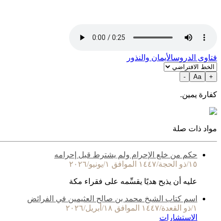
فتاوى الدروس
الأيمان والنذور
-
Aa
+
كفارة يمين.
مواد ذات صلة
حكم من خلع الإحرام ولم يشترط قبل إحرامه
١٥/ذو الحجة/١٤٤٧ الموافق ١/يونيو/٢٠٢٦
عليه أن يذبح هديًا يقسِّمه على فقراء مكة
اسم كتاب الشيخ محمد بن صالح العثيمين في الفرائض
١/ذو القعدة/١٤٤٧ الموافق ١٨/أبريل/٢٠٢٦
الاستشارات