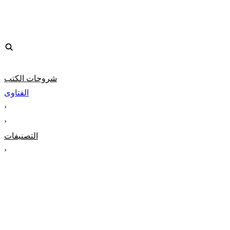
شروحات الكتب
الفتاوى
‹
‹
التصنيفات
‹