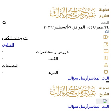
٢٤/صفر/١٤٤٨ الموافق ٧/أغسطس/٢٠٢٦
شروحات الكتب
الفتاوى
‹
الدروس والمحاضرات
‹
الكتب
التصنيفات
‹
المزيد
البث المباشر
أرسل سؤالك
☰
البث المباشر
أرسل سؤالك