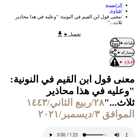
الرئيسية
/
فتاوى
/
معنى قول ابن القيم في النونية: "وعليه في هذا محاذير
ثلاث..."
تحميل
►
طباعة
►
مشاركة
►
الإبلاغ
►
معنى قول ابن القيم في النونية:
"وعليه في هذا محاذير
ثلاث..."
٢٨/ربيع الثاني/١٤٤٣
الموافق ٣/ديسمبر/٢٠٢١