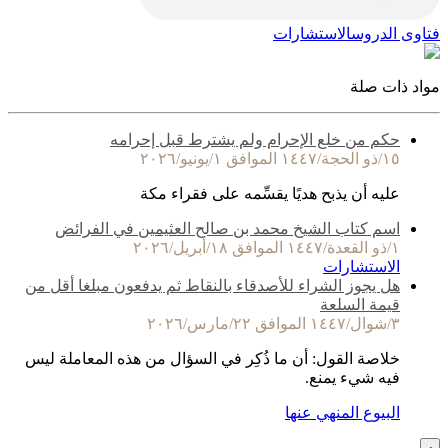
فتاوى الدروس
الاستشارات
مواد ذات صلة
حكم من خلع الإحرام ولم يشترط قبل إحرامه
١٥/ذو الحجة/١٤٤٧ الموافق ١/يونيو/٢٠٢٦
عليه أن يذبح هديًا يقسِّمه على فقراء مكة
اسم كتاب الشيخ محمد بن صالح العثيمين في الفرائض
١/ذو القعدة/١٤٤٧ الموافق ١٨/أبريل/٢٠٢٦
الاستشارات
هل يجوز الشراء للأصدقاء بالنقاط ثم يدفعون مبلغا أقل من
قيمة السلعة
٣/شوال/١٤٤٧ الموافق ٢٢/مارس/٢٠٢٦
خلاصة القول: أن ما ذُكِر في السؤال من هذه المعاملة ليس
فيه شيء يمنع.
البيوع المنهي عنها