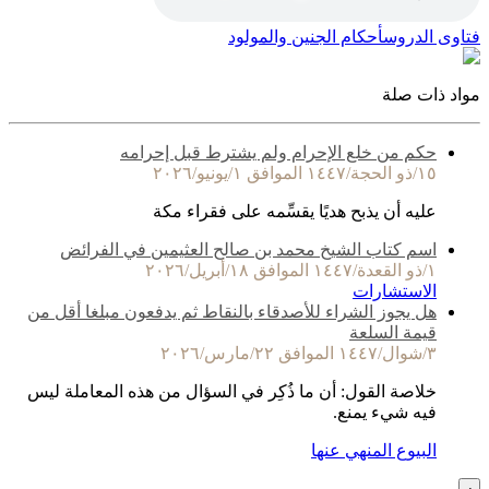
فتاوى الدروس
أحكام الجنين والمولود
مواد ذات صلة
حكم من خلع الإحرام ولم يشترط قبل إحرامه
١٥/ذو الحجة/١٤٤٧ الموافق ١/يونيو/٢٠٢٦
عليه أن يذبح هديًا يقسِّمه على فقراء مكة
اسم كتاب الشيخ محمد بن صالح العثيمين في الفرائض
١/ذو القعدة/١٤٤٧ الموافق ١٨/أبريل/٢٠٢٦
الاستشارات
هل يجوز الشراء للأصدقاء بالنقاط ثم يدفعون مبلغا أقل من
قيمة السلعة
٣/شوال/١٤٤٧ الموافق ٢٢/مارس/٢٠٢٦
خلاصة القول: أن ما ذُكِر في السؤال من هذه المعاملة ليس
فيه شيء يمنع.
البيوع المنهي عنها