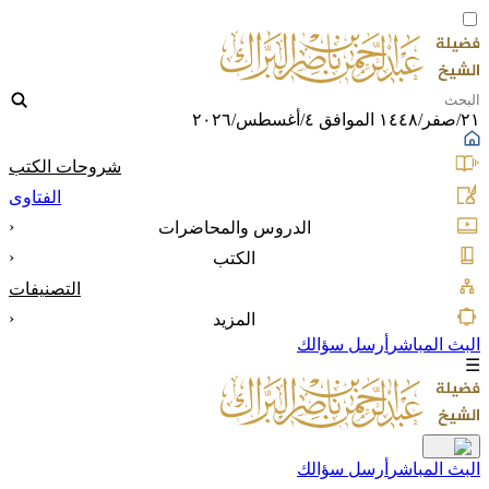
٢١/صفر/١٤٤٨ الموافق ٤/أغسطس/٢٠٢٦
شروحات الكتب
الفتاوى
‹
الدروس والمحاضرات
‹
الكتب
التصنيفات
‹
المزيد
البث المباشر
أرسل سؤالك
☰
البث المباشر
أرسل سؤالك