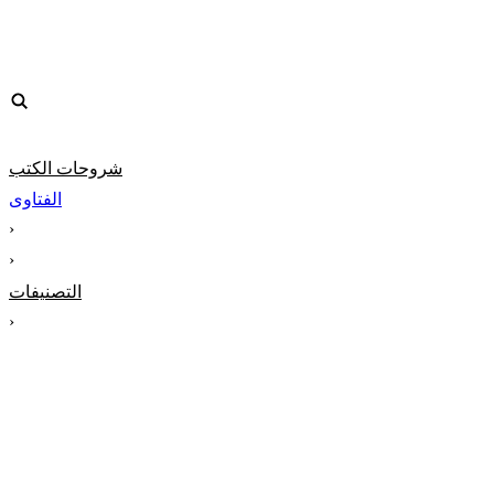
شروحات الكتب
الفتاوى
‹
‹
التصنيفات
‹