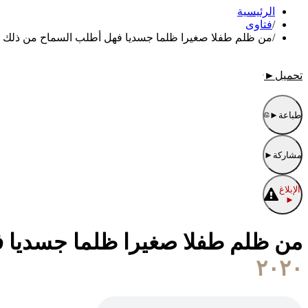
الرئيسية
/
فتاوى
/
من ظلم طفلا صغيرا ظلما جسديا فهل أطلب السماح من ذلك 
تحميل
►
طباعة
►
مشاركة
►
الإبلاغ
►
من ظلم طفلا صغيرا ظلما جسديا 
٢٠٢٠