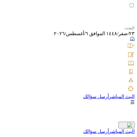
٢٣/صفر/١٤٤٨ الموافق ٦/أغسطس/٢٠٢٦
البث المباشر
أرسل سؤالك
☰
البث المباشر
أرسل سؤالك