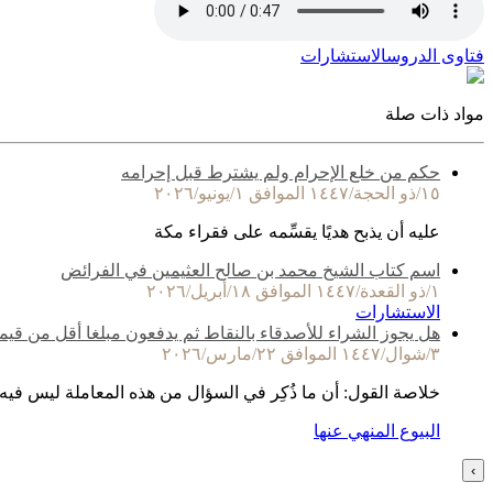
فتاوى الدروس
الاستشارات
مواد ذات صلة
حكم من خلع الإحرام ولم يشترط قبل إحرامه
١٥/ذو الحجة/١٤٤٧ الموافق ١/يونيو/٢٠٢٦
عليه أن يذبح هديًا يقسِّمه على فقراء مكة
اسم كتاب الشيخ محمد بن صالح العثيمين في الفرائض
١/ذو القعدة/١٤٤٧ الموافق ١٨/أبريل/٢٠٢٦
الاستشارات
هل يجوز الشراء للأصدقاء بالنقاط ثم يدفعون مبلغا أقل من قيم
٣/شوال/١٤٤٧ الموافق ٢٢/مارس/٢٠٢٦
خلاصة القول: أن ما ذُكِر في السؤال من هذه المعاملة ليس فيه
البيوع المنهي عنها
›