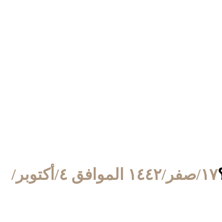
١٧/صفر/١٤٤٢ الموافق ٤/أكتوبر/