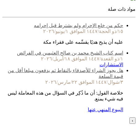
مواد ذات صلة
حكم من خلع الإحرام ولم يشترط قبل إحرامه
١٥/ذو الحجة/١٤٤٧ الموافق ١/يونيو/٢٠٢٦
عليه أن يذبح هديًا يقسِّمه على فقراء مكة
اسم كتاب الشيخ محمد بن صالح العثيمين في الفرائض
١/ذو القعدة/١٤٤٧ الموافق ١٨/أبريل/٢٠٢٦
الاستشارات
هل يجوز الشراء للأصدقاء بالنقاط ثم يدفعون مبلغا أقل من
قيمة السلعة
٣/شوال/١٤٤٧ الموافق ٢٢/مارس/٢٠٢٦
خلاصة القول: أن ما ذُكِر في السؤال من هذه المعاملة ليس
فيه شيء يمنع.
البيوع المنهي عنها
›