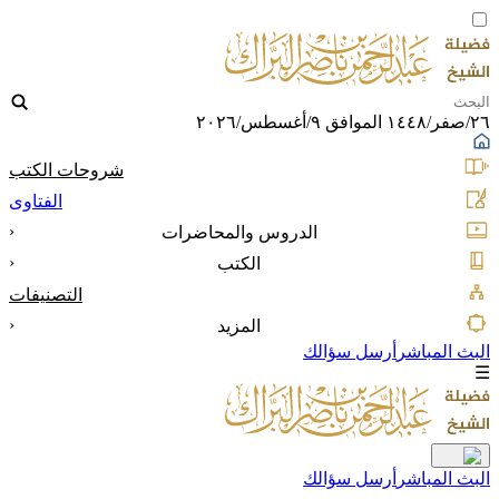
٢٦/صفر/١٤٤٨ الموافق ٩/أغسطس/٢٠٢٦
شروحات الكتب
الفتاوى
‹
الدروس والمحاضرات
‹
الكتب
التصنيفات
‹
المزيد
البث المباشر
أرسل سؤالك
☰
البث المباشر
أرسل سؤالك