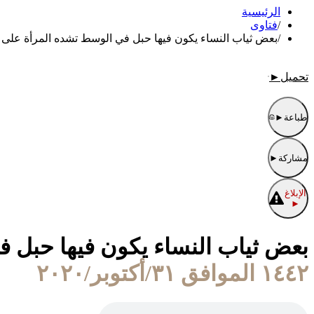
الرئيسية
/
فتاوى
/
بعض ثياب النساء يكون فيها حبل في الوسط تشده المرأة على
تحميل
►
طباعة
►
مشاركة
►
الإبلاغ
►
بعض ثياب النساء يكون فيها حبل 
١٤٤٢ الموافق ٣١/أكتوبر/٢٠٢٠