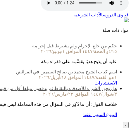
فتاوى الدروس
الآداب الشرعية
مواد ذات صلة
حكم من خلع الإحرام ولم يشترط قبل إحرامه
١٥/ذو الحجة/١٤٤٧ الموافق ١/يونيو/٢٠٢٦
عليه أن يذبح هديًا يقسِّمه على فقراء مكة
اسم كتاب الشيخ محمد بن صالح العثيمين في الفرائض
١/ذو القعدة/١٤٤٧ الموافق ١٨/أبريل/٢٠٢٦
الاستشارات
هل يجوز الشراء للأصدقاء بالنقاط ثم يدفعون مبلغا أقل من قيم
٣/شوال/١٤٤٧ الموافق ٢٢/مارس/٢٠٢٦
خلاصة القول: أن ما ذُكِر في السؤال من هذه المعاملة ليس فيه
البيوع المنهي عنها
›