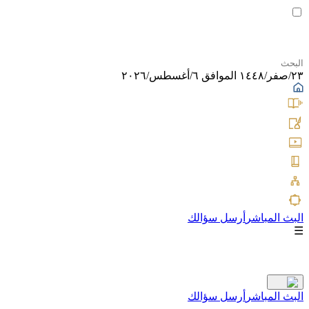
٢٣/صفر/١٤٤٨ الموافق ٦/أغسطس/٢٠٢٦
البث المباشر
أرسل سؤالك
☰
البث المباشر
أرسل سؤالك