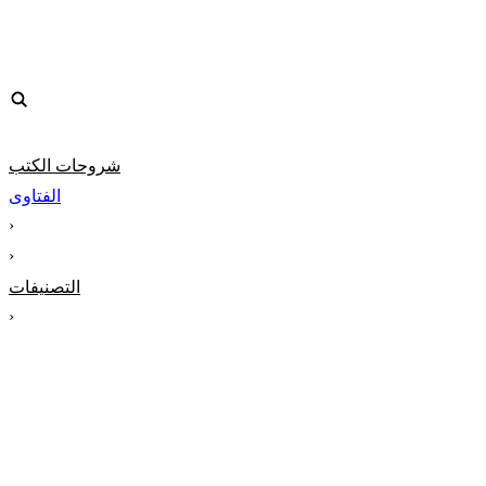
شروحات الكتب
الفتاوى
‹
‹
التصنيفات
‹