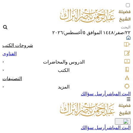
٢٢/صفر/١٤٤٨ الموافق ٥/أغسطس/٢٠٢٦
شروحات الكتب
الفتاوى
‹
الدروس والمحاضرات
‹
الكتب
التصنيفات
‹
المزيد
البث المباشر
أرسل سؤالك
☰
البث المباشر
أرسل سؤالك