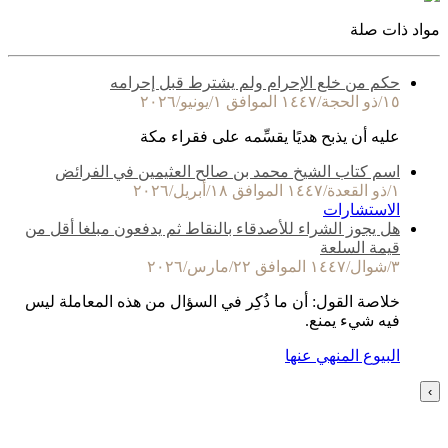
مواد ذات صلة
حكم من خلع الإحرام ولم يشترط قبل إحرامه
١٥/ذو الحجة/١٤٤٧ الموافق ١/يونيو/٢٠٢٦
عليه أن يذبح هديًا يقسِّمه على فقراء مكة
اسم كتاب الشيخ محمد بن صالح العثيمين في الفرائض
١/ذو القعدة/١٤٤٧ الموافق ١٨/أبريل/٢٠٢٦
الاستشارات
هل يجوز الشراء للأصدقاء بالنقاط ثم يدفعون مبلغا أقل من
قيمة السلعة
٣/شوال/١٤٤٧ الموافق ٢٢/مارس/٢٠٢٦
خلاصة القول: أن ما ذُكِر في السؤال من هذه المعاملة ليس
فيه شيء يمنع.
البيوع المنهي عنها
›