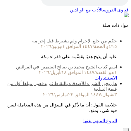
فتاوى الدروس
الأدب مع الوالدين
مواد ذات صلة
حكم من خلع الإحرام ولم يشترط قبل إحرامه
١٥/ذو الحجة/١٤٤٧ الموافق ١/يونيو/٢٠٢٦
عليه أن يذبح هديًا يقسِّمه على فقراء مكة
اسم كتاب الشيخ محمد بن صالح العثيمين في الفرائض
١/ذو القعدة/١٤٤٧ الموافق ١٨/أبريل/٢٠٢٦
الاستشارات
هل يجوز الشراء للأصدقاء بالنقاط ثم يدفعون مبلغا أقل من
قيمة السلعة
٣/شوال/١٤٤٧ الموافق ٢٢/مارس/٢٠٢٦
خلاصة القول: أن ما ذُكِر في السؤال من هذه المعاملة ليس
فيه شيء يمنع.
البيوع المنهي عنها