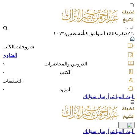
٢١/صفر/١٤٤٨ الموافق ٤/أغسطس/٢٠٢٦
شروحات الكتب
الفتاوى
‹
الدروس والمحاضرات
‹
الكتب
التصنيفات
‹
المزيد
البث المباشر
أرسل سؤالك
☰
البث المباشر
أرسل سؤالك